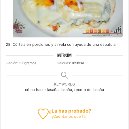
Córtala en porciones y sírvela con ayuda de una espátula.
NUTRICIÓN
Ración:
100
gramos
Calorías:
185
kcal
KEYWORDS
cómo hacer lasaña, lasaña, receta de lasaña
¿La has probado?
¡
Cuéntanos
qué tal!