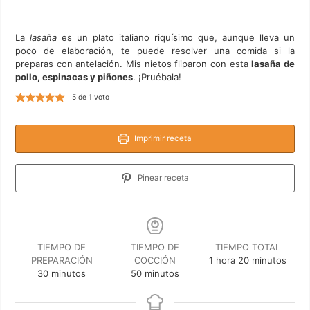
La
lasaña
es un plato italiano riquísimo que, aunque lleva un
poco de elaboración, te puede resolver una comida si la
preparas con antelación. Mis nietos fliparon con esta
lasaña de
pollo, espinacas y piñones
. ¡Pruébala!
5
de 1 voto
Imprimir receta
Pinear receta
TIEMPO DE
TIEMPO DE
TIEMPO TOTAL
hora
minutos
PREPARACIÓN
COCCIÓN
1
hora
20
minutos
minutos
minutos
30
minutos
50
minutos