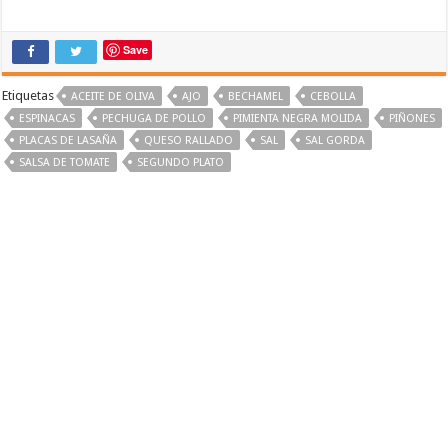
Save
Etiquetas
ACEITE DE OLIVA
AJO
BECHAMEL
CEBOLLA
ESPINACAS
PECHUGA DE POLLO
PIMIENTA NEGRA MOLIDA
PIÑONES
PLACAS DE LASAÑA
QUESO RALLADO
SAL
SAL GORDA
SALSA DE TOMATE
SEGUNDO PLATO