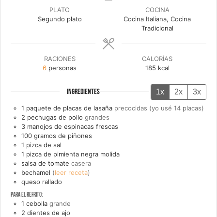
PLATO
COCINA
Segundo plato
Cocina Italiana, Cocina
Tradicional
RACIONES
CALORÍAS
6
personas
185
kcal
1x
2x
3x
INGREDIENTES
1
paquete de
placas de lasaña
precocidas (yo usé 14 placas)
2
pechugas de pollo
grandes
3
manojos de
espinacas frescas
100
gramos de
piñones
1
pizca de
sal
1
pizca de
pimienta negra molida
salsa de tomate
casera
bechamel
(
leer receta
)
queso rallado
Para el refrito:
1
cebolla
grande
2
dientes de
ajo