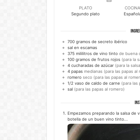
PLATO
COCIN
Segundo plato
Español
INGRE
700
gramos de
secreto ibérico
sal en escamas
375
mililitros de
vino tinto
de buena ca
100
gramos de
frutos rojos
(para la s
4
cucharadas de
azúcar
(para la sals
4
papas
medianas (para las papas al
romero
seco (para las papas al romer
1/2
vaso de
caldo de carne
(para las
sal
(para las papas al romero)
INS
Empezamos preparando la salsa de vi
botella de un buen vino tinto...