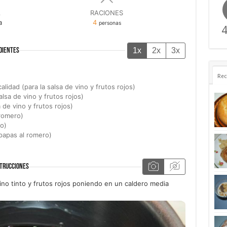
A
RACIONES
a
4
personas
4
1x
2x
3x
DIENTES
Rec
lidad (para la salsa de vino y frutos rojos)
alsa de vino y frutos rojos)
a de vino y frutos rojos)
 romero)
o)
 papas al romero)
TRUCCIONES
no tinto y frutos rojos poniendo en un caldero media