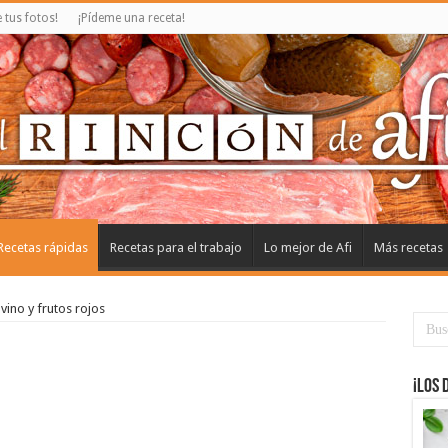
tus fotos!
¡Pídeme una receta!
Recetas rápidas
Recetas para el trabajo
Lo mejor de Afi
Más recetas
vino y frutos rojos
¡Los 