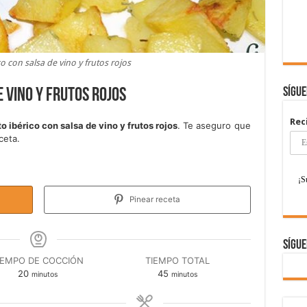
o con salsa de vino y frutos rojos
Sígu
e vino y frutos rojos
Rec
o ibérico con salsa de vino y frutos rojos
. Te aseguro que
ceta.
Pinear receta
Sígue
IEMPO DE COCCIÓN
TIEMPO TOTAL
minutos
minutos
20
45
minutos
minutos