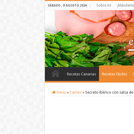
Sobre mí
¡Mándame 
SÁBADO , 8 AGOSTO 2026
Recetas Canarias
Recetas fáciles
Inicio
»
Carnes
»
Secreto ibérico con salsa de 