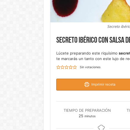
Secreto ibéric
Secreto ibérico con salsa d
Lúcete preparando este riquísimo
secret
te marcarás un tanto con este lujo de re
Sin votaciones
Imprimir receta
TIEMPO DE PREPARACIÓN
T
minutos
25
minutos