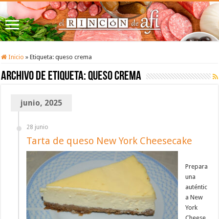
Inicio
»
Etiqueta:
queso crema
Archivo de etiqueta:
queso crema
junio, 2025
28 junio
Tarta de queso New York Cheesecake
Prepara
una
auténtic
a New
York
Cheese