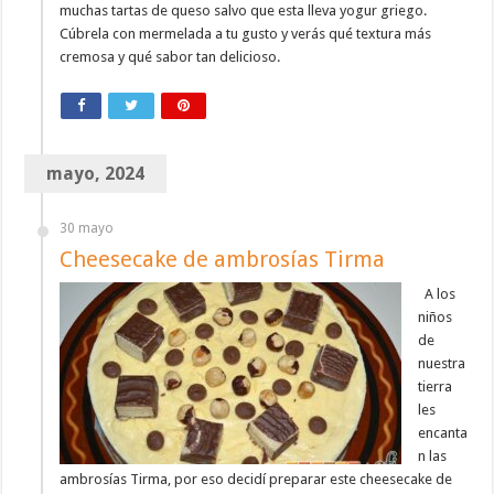
muchas tartas de queso salvo que esta lleva yogur griego.
Cúbrela con mermelada a tu gusto y verás qué textura más
cremosa y qué sabor tan delicioso.
mayo, 2024
30 mayo
Cheesecake de ambrosías Tirma
A los
niños
de
nuestra
tierra
les
encanta
n las
ambrosías Tirma, por eso decidí preparar este cheesecake de