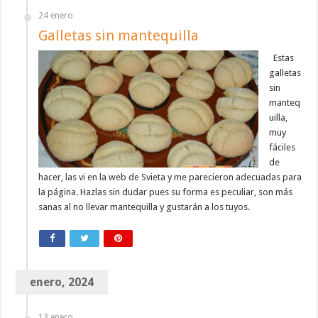
24 enero
Galletas sin mantequilla
Estas
galletas
sin
manteq
uilla,
muy
fáciles
de
hacer, las vi en la web de Svieta y me parecieron adecuadas para
la página. Hazlas sin dudar pues su forma es peculiar, son más
sanas al no llevar mantequilla y gustarán a los tuyos.
enero, 2024
13 enero