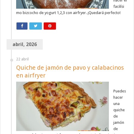
hacer el
facilísi
mo bizcocho de yogurt 1,2,3 con airfryer. ¡Quedará perfecto!
abril, 2026
22 abril
Quiche de jamón de pavo y calabacinos
en airfryer
Puedes
hacer
una
quiche
de
jamón
de