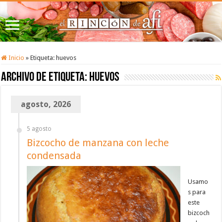
Inicio
»
Etiqueta:
huevos
Archivo de etiqueta:
huevos
agosto, 2026
5 agosto
Bizcocho de manzana con leche
condensada
Usamo
s para
este
bizcoch