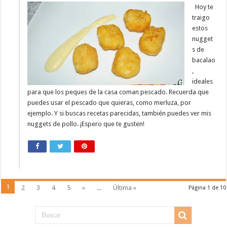
Hoy te
traigo
estos
nugget
s de
bacalao
,
ideales
para que los peques de la casa coman pescado. Recuerda que
puedes usar el pescado que quieras, como merluza, por
ejemplo. Y si buscas recetas parecidas, también puedes ver mis
nuggets de pollo. ¡Espero que te gusten!
1
2
3
4
5
»
...
Última »
Página 1 de 10