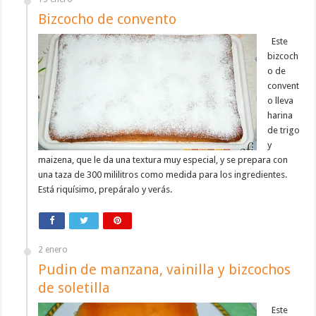
Bizcocho de convento
Este
bizcoch
o de
convent
o lleva
harina
de trigo
y
maizena, que le da una textura muy especial, y se prepara con
una taza de 300 mililitros como medida para los ingredientes.
Está riquísimo, prepáralo y verás.
2 enero
Pudin de manzana, vainilla y bizcochos
de soletilla
Este