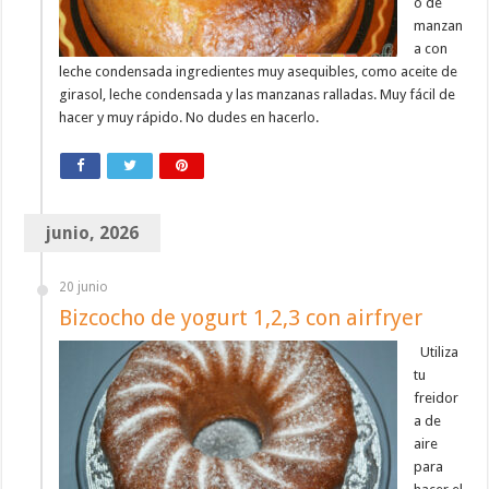
o de
manzan
a con
leche condensada ingredientes muy asequibles, como aceite de
girasol, leche condensada y las manzanas ralladas. Muy fácil de
hacer y muy rápido. No dudes en hacerlo.
junio, 2026
20 junio
Bizcocho de yogurt 1,2,3 con airfryer
Utiliza
tu
freidor
a de
aire
para