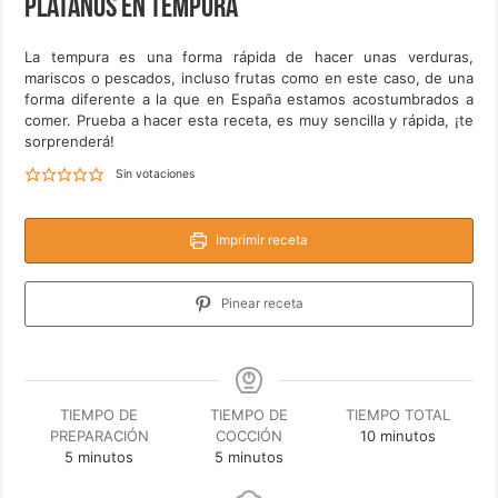
Plátanos en tempura
La tempura es una forma rápida de hacer unas verduras,
mariscos o pescados, incluso frutas como en este caso, de una
forma diferente a la que en España estamos acostumbrados a
comer. Prueba a hacer esta receta, es muy sencilla y rápida, ¡te
sorprenderá!
Sin votaciones
Imprimir receta
Pinear receta
TIEMPO DE
TIEMPO DE
TIEMPO TOTAL
minutos
PREPARACIÓN
COCCIÓN
10
minutos
minutos
minutos
5
minutos
5
minutos