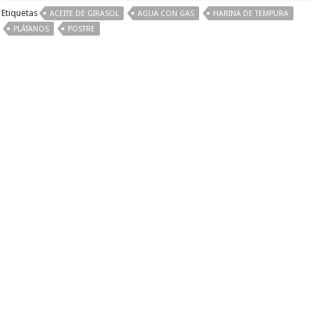
Etiquetas
ACEITE DE GIRASOL
AGUA CON GAS
HARINA DE TEMPURA
PLÁTANOS
POSTRE