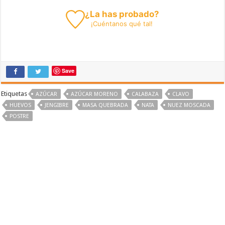
¿La has probado?
¡
Cuéntanos
qué tal!
Save
Etiquetas
AZÚCAR
AZÚCAR MORENO
CALABAZA
CLAVO
HUEVOS
JENGIBRE
MASA QUEBRADA
NATA
NUEZ MOSCADA
POSTRE