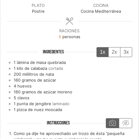
PLATO
COCINA
Postre
Cocina Mediterránea
RACIONES
8
personas
1x
2x
3x
INGREDIENTES
1
lámina de
masa quebrada
1
kilo de
calabaza
cortada
200
mililitros de
nata
160
gramos de
azúcar
4
huevos
160
gramos de
azúcar moreno
5
clavos
1
punta de
jengibre
laminado
1
pizca de
nuez moscada
INSTRUCCIONES
Como ya dije he aprovechado un trozo de ésta “pequeña