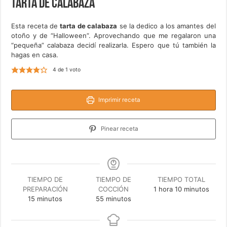
Tarta de calabaza
Esta receta de
tarta de calabaza
se la dedico a los amantes del
otoño y de “Halloween”. Aprovechando que me regalaron una
“pequeña” calabaza decidí realizarla. Espero que tú también la
hagas en casa.
4
de 1 voto
Imprimir receta
Pinear receta
TIEMPO DE
TIEMPO DE
TIEMPO TOTAL
hora
minutos
PREPARACIÓN
COCCIÓN
1
hora
10
minutos
minutos
minutos
15
minutos
55
minutos