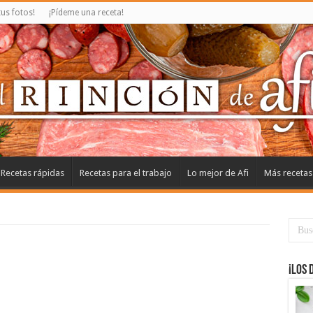
us fotos!
¡Pídeme una receta!
Recetas rápidas
Recetas para el trabajo
Lo mejor de Afi
Más recetas
¡Los 