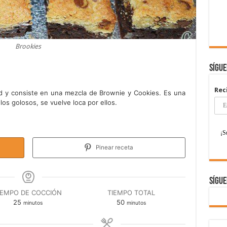
Brookies
Sígu
Rec
 y consiste en una mezcla de Brownie y Cookies. Es una
 los golosos, se vuelve loca por ellos.
Pinear receta
Sígue
IEMPO DE COCCIÓN
TIEMPO TOTAL
minutos
minutos
25
50
minutos
minutos