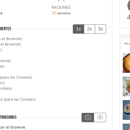
A
RACIONES
na
30
personas
4
1x
2x
3x
DIENTES
a el Brownie)
 el Brownie)
Rec
e)
rownie)
ie)
(para las Cookies)
es)
ookies)
 (para las Cookies)
TRUCCIONES
cer el brownie.