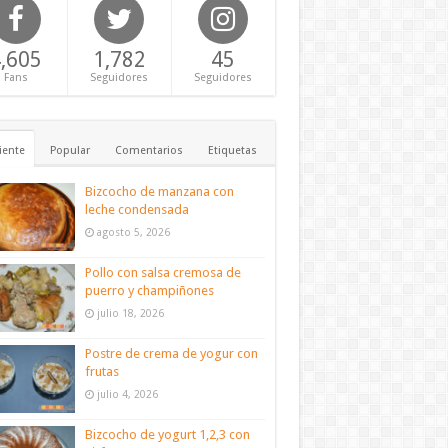
,605
1,782
45
Fans
Seguidores
Seguidores
iente
Popular
Comentarios
Etiquetas
Bizcocho de manzana con
leche condensada
agosto 5, 2026
Pollo con salsa cremosa de
puerro y champiñones
julio 18, 2026
Postre de crema de yogur con
frutas
julio 4, 2026
Bizcocho de yogurt 1,2,3 con