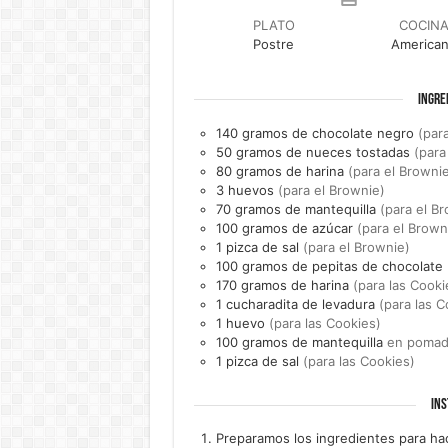
PLATO
COCIN
Postre
America
INGRE
140
gramos de
chocolate negro
(par
50
gramos de
nueces tostadas
(para
80
gramos de
harina
(para el Browni
3
huevos
(para el Brownie)
70
gramos de
mantequilla
(para el B
100
gramos de
azúcar
(para el Brown
1
pizca de
sal
(para el Brownie)
100
gramos de
pepitas de chocolate
170
gramos de
harina
(para las Cooki
1
cucharadita de
levadura
(para las C
1
huevo
(para las Cookies)
100
gramos de
mantequilla
en pomada
1
pizca de
sal
(para las Cookies)
INS
Preparamos los ingredientes para ha