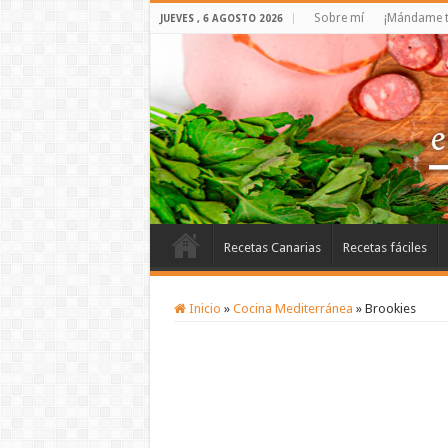
Sobre mí
¡Mándame t
JUEVES , 6 AGOSTO 2026
Recetas Canarias
Recetas fáciles
Inicio
»
Cocina Mediterránea
»
Brookies