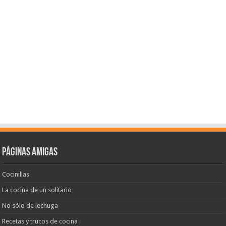
Páginas amigas
Cocinillas
La cocina de un solitario
No sólo de lechuga
Recetas y trucos de cocina