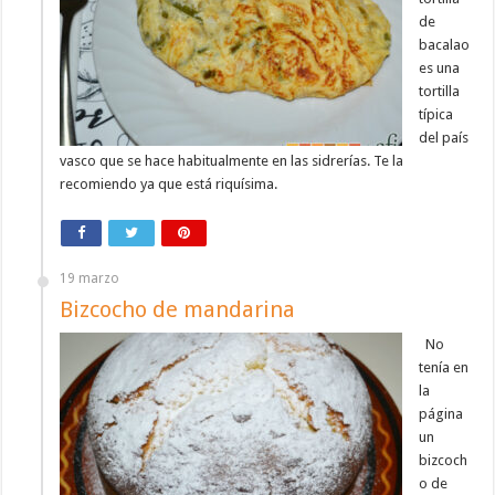
de
bacalao
es una
tortilla
típica
del país
vasco que se hace habitualmente en las sidrerías. Te la
recomiendo ya que está riquísima.
19 marzo
Bizcocho de mandarina
No
tenía en
la
página
un
bizcoch
o de