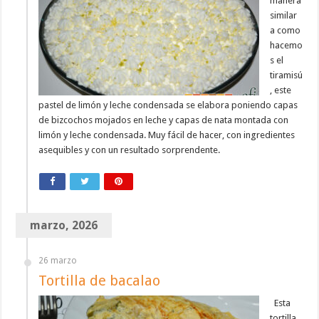
manera
similar
a como
hacemo
s el
tiramisú
, este
pastel de limón y leche condensada se elabora poniendo capas
de bizcochos mojados en leche y capas de nata montada con
limón y leche condensada. Muy fácil de hacer, con ingredientes
asequibles y con un resultado sorprendente.
marzo, 2026
26 marzo
Tortilla de bacalao
Esta
tortilla