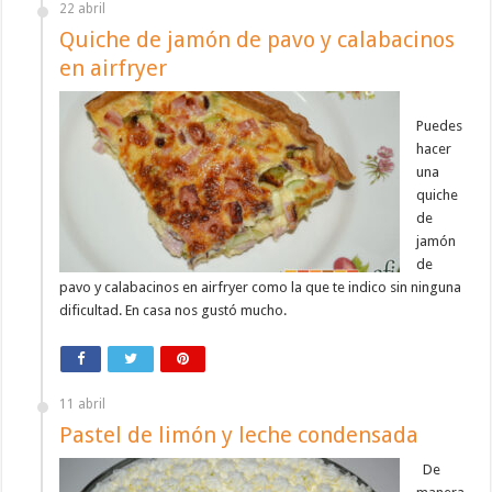
22 abril
Quiche de jamón de pavo y calabacinos
en airfryer
Puedes
hacer
una
quiche
de
jamón
de
pavo y calabacinos en airfryer como la que te indico sin ninguna
dificultad. En casa nos gustó mucho.
11 abril
Pastel de limón y leche condensada
De