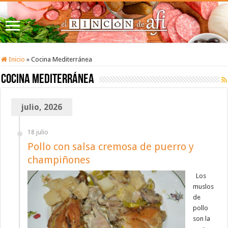
Inicio
»
Cocina Mediterránea
Cocina Mediterránea
julio, 2026
18 julio
Pollo con salsa cremosa de puerro y
champiñones
Los
muslos
de
pollo
son la