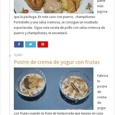
parte
más
jugosa
que la pechuga. En este caso con puerro, champiñones
Portobello y una salsa cremosa, se consigue un resultado
espectacular. Sigue esta receta de pollo con salsa cremosa de
puerro y champiñones, te encantará.
4 julio
Postre de crema de yogur con frutas
Fabrica
tu
postre
de
crema
de
yogur
con frutas usando la fruta de temporada que tengas en casa