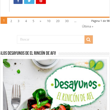
1
2
3
4
5
»
10
20
30
...
Página 1 de 98
Última »
¡Los desayunos de El Rincón de Afi!