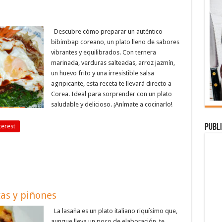
Descubre cómo preparar un auténtico
bibimbap coreano, un plato lleno de sabores
vibrantes y equilibrados. Con ternera
marinada, verduras salteadas, arroz jazmín,
un huevo frito y una irresistible salsa
agripicante, esta receta te llevará directo a
Corea. Ideal para sorprender con un plato
saludable y delicioso. ¡Anímate a cocinarlo!
Publi
terest
cas y piñones
La lasaña es un plato italiano riquísimo que,
aunque lleva un poco de elaboración, te