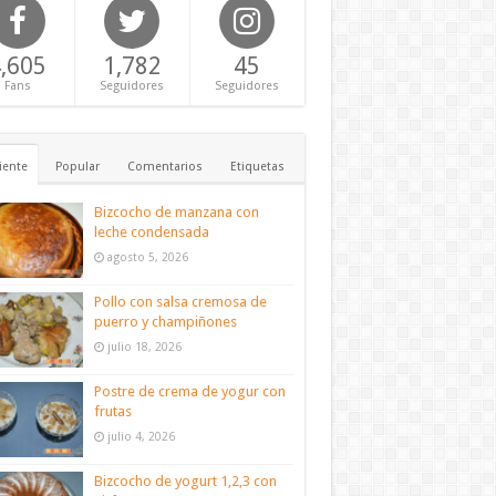
,605
1,782
45
Fans
Seguidores
Seguidores
iente
Popular
Comentarios
Etiquetas
Bizcocho de manzana con
leche condensada
agosto 5, 2026
Pollo con salsa cremosa de
puerro y champiñones
julio 18, 2026
Postre de crema de yogur con
frutas
julio 4, 2026
Bizcocho de yogurt 1,2,3 con