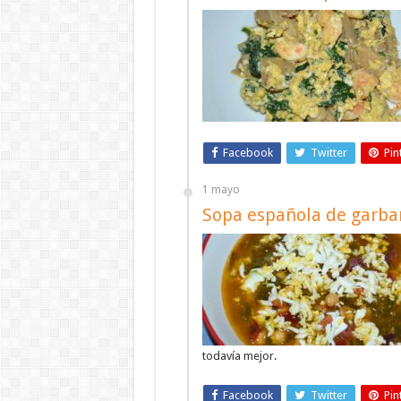
Facebook
Twitter
Pin
1 mayo
Sopa española de garban
todavía mejor.
Facebook
Twitter
Pin