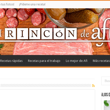
tus fotos!
¡Pídeme una receta!
Recetas rápidas
Recetas para el trabajo
Lo mejor de Afi
Más recetas
¡Los 