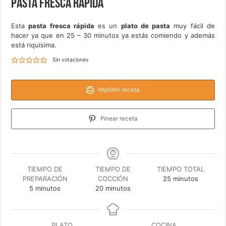
Pasta fresca rápida
Esta
pasta fresca rápida
es un
plato de pasta
muy fácil de
hacer ya que en 25 – 30 minutos ya estás comiendo y además
está riquísima.
Sin votaciones
Imprimir receta
Pinear receta
TIEMPO DE
TIEMPO DE
TIEMPO TOTAL
minutos
PREPARACIÓN
COCCIÓN
25
minutos
minutos
minutos
5
minutos
20
minutos
PLATO
COCINA