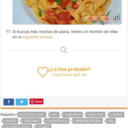
Si buscas más recetas de pasta, tienes un montón de ellas
en el
siguiente enlace
.
¿La has probado?
¡
Cuéntanos
qué tal!
Save
Etiquetas
ACEITE DE OLIVA
AJO
ALBAHACA
ANCHOAS
CAYENA
LAUREL
ORÉGANO
PASTA FRESCA
PIMIENTA MOLIDA
SAL
SEGUNDO PLATO
TOMATE