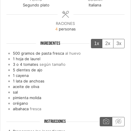
Segundo plato
Italiana
RACIONES
4
personas
1x
2x
3x
INGREDIENTES
500
gramos de
pasta fresca
al huevo
1
hoja de
laurel
3 o 4
tomates
según tamaño
5
dientes de
ajo
1
cayena
1
lata de
anchoas
aceite de oliva
sal
pimienta molida
orégano
albahaca
fresca
INSTRUCCIONES