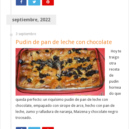
septiembre, 2022
3 septiembre
Pudin de pan de leche con chocolate
Hoy te
traigo
otra
receta
de
pudin
hornea
do que
queda perfecto: un riquísimo pudin de pan de leche con
chocolate, empapado con sirope de arce, hecho con pan de
leche, zumo y ralladura de naranja, Maizena y chocolate negro
troceado.