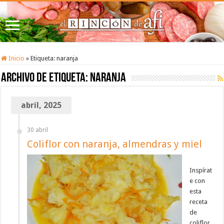
Inicio
»
Etiqueta:
naranja
Archivo de etiqueta:
naranja
abril, 2025
30 abril
Coliflor con naranja, almendras y miel
Inspírat
e con
esta
receta
de
coliflor