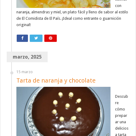
con
naranja, almendras y miel, un plato fácil y lleno de sabor al estilo
de El Comidista de El País. ¡Ideal como entrante o guarnición
original!
marzo, 2025
15 marzo
Tarta de naranja y chocolate
Descub
re
cómo
prepar
ar una
delicios
a tarta