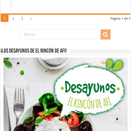
1
2
3
»
Página 1 de 3
¡Los desayunos de El Rincón de Afi!