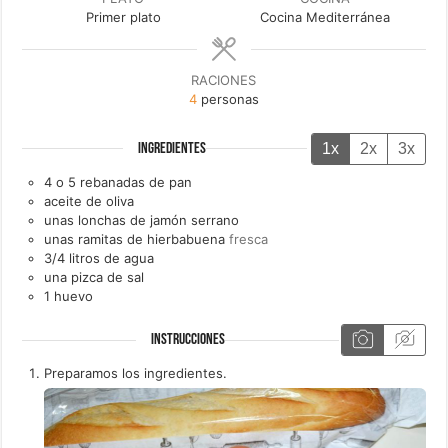
Primer plato
Cocina Mediterránea
RACIONES
4
personas
1x
2x
3x
INGREDIENTES
4 o 5
rebanadas de
pan
aceite de oliva
unas
lonchas de
jamón serrano
unas
ramitas de
hierbabuena
fresca
3/4
litros de
agua
una
pizca de
sal
1
huevo
INSTRUCCIONES
Preparamos los ingredientes.