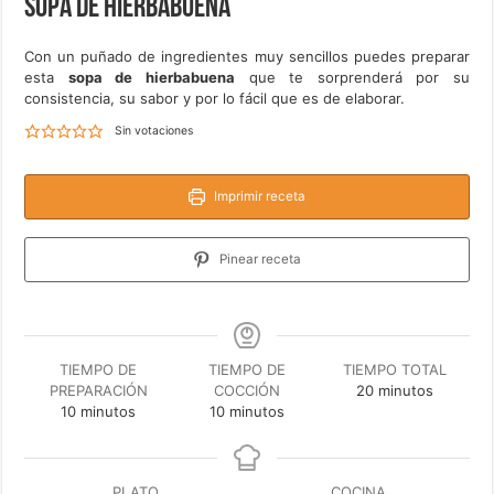
Sopa de hierbabuena
Con un puñado de ingredientes muy sencillos puedes preparar
esta
sopa de hierbabuena
que te sorprenderá por su
consistencia, su sabor y por lo fácil que es de elaborar.
Sin votaciones
Imprimir receta
Pinear receta
TIEMPO DE
TIEMPO DE
TIEMPO TOTAL
minutos
PREPARACIÓN
COCCIÓN
20
minutos
minutos
minutos
10
minutos
10
minutos
PLATO
COCINA