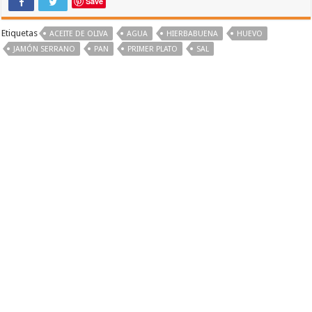
Save
Etiquetas
ACEITE DE OLIVA
AGUA
HIERBABUENA
HUEVO
JAMÓN SERRANO
PAN
PRIMER PLATO
SAL