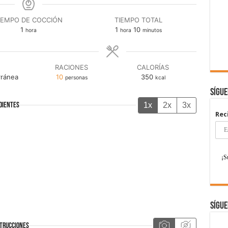
IEMPO DE COCCIÓN
TIEMPO TOTAL
hora
hora
minutos
1
1
10
hora
hora
minutos
RACIONES
CALORÍAS
rránea
10
350
personas
kcal
Sígu
1x
2x
3x
DIENTES
Rec
Sígue
TRUCCIONES