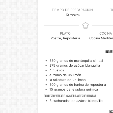
TIEMPO DE PREPARACIÓN
T
minutos
10
minutos
PLATO
COCINA
Postre, Repostería
Cocina Medite
INGRE
330
gramos de
mantequilla
sin sal
275
gramos de
azúcar blanquilla
4
huevos
el zumo de un
limón
la ralladura de un
limón
300
gramos de
harina de repostería
15
gramos de
levadura química
Para espolvorear el bizcocho antes de hornear:
3
cucharadas de
azúcar blanquillo
INS