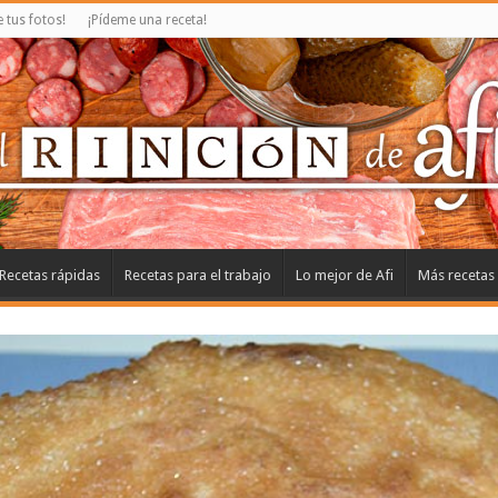
tus fotos!
¡Pídeme una receta!
Recetas rápidas
Recetas para el trabajo
Lo mejor de Afi
Más recetas