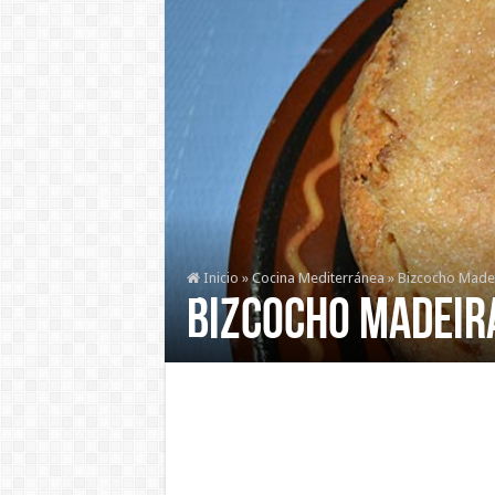
Inicio
»
Cocina Mediterránea
»
Bizcocho Made
Bizcocho Madeir