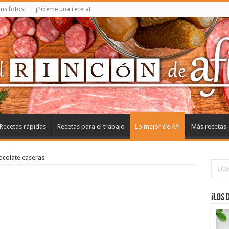
us fotos!
¡Pídeme una receta!
Recetas rápidas
Recetas para el trabajo
Lo mejor de Afi
Más recetas
ocolate caseras
¡Los 