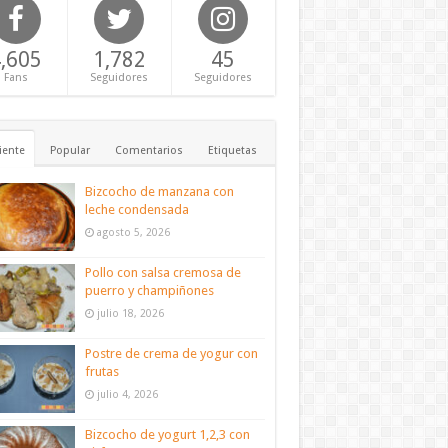
,605
1,782
45
Fans
Seguidores
Seguidores
iente
Popular
Comentarios
Etiquetas
Bizcocho de manzana con
leche condensada
agosto 5, 2026
Pollo con salsa cremosa de
puerro y champiñones
julio 18, 2026
Postre de crema de yogur con
frutas
julio 4, 2026
Bizcocho de yogurt 1,2,3 con