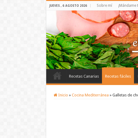
Sobre mí
¡Mándame t
JUEVES , 6 AGOSTO 2026
Recetas Canarias
Recetas fáciles
Inicio
»
Cocina Mediterránea
»
Galletas de ch