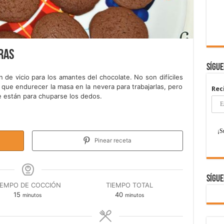
ras
Sígu
 de vicio para los amantes del chocolate. No son difíciles
 que endurecer la masa en la nevera para trabajarlas, pero
Rec
 están para chuparse los dedos.
Pinear receta
Sígue
IEMPO DE COCCIÓN
TIEMPO TOTAL
minutos
minutos
15
40
minutos
minutos