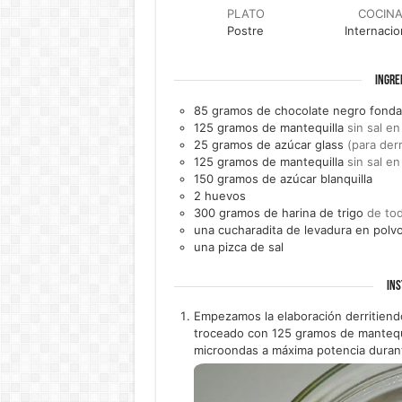
PLATO
COCIN
Postre
Internacio
INGRE
85
gramos de
chocolate negro fonda
125
gramos de
mantequilla
sin sal e
25
gramos de
azúcar glass
(para derr
125
gramos de
mantequilla
sin sal e
150
gramos de
azúcar blanquilla
2
huevos
300
gramos de
harina de trigo
de to
una
cucharadita de
levadura en polv
una
pizca de
sal
INS
Empezamos la elaboración derritiendo
troceado con 125 gramos de mantequi
microondas a máxima potencia duran