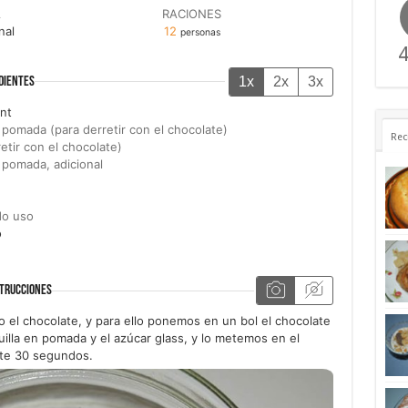
A
RACIONES
nal
12
personas
4
1x
2x
3x
DIENTES
nt
n pomada (para derretir con el chocolate)
Rec
etir con el chocolate)
n pomada, adicional
do uso
o
TRUCCIONES
 el chocolate, y para ello ponemos en un bol el chocolate
lla en pomada y el azúcar glass, y lo metemos en el
te 30 segundos.