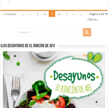
5
« Primera
...
«
3
4
6
7
»
...
Página 5 de 10
Última »
¡Los desayunos de El Rincón de Afi!