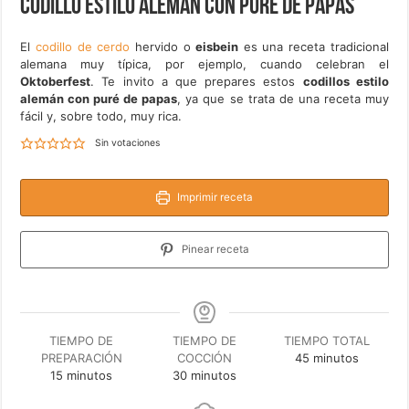
Codillo estilo alemán con puré de papas
El
codillo de cerdo
hervido o
eisbein
es una receta tradicional
alemana muy típica, por ejemplo, cuando celebran el
Oktoberfest
. Te invito a que prepares estos
codillos estilo
alemán con puré de papas
, ya que se trata de una receta muy
fácil y, sobre todo, muy rica.
Sin votaciones
Imprimir receta
Pinear receta
TIEMPO DE
TIEMPO DE
TIEMPO TOTAL
minutos
PREPARACIÓN
COCCIÓN
45
minutos
minutos
minutos
15
minutos
30
minutos