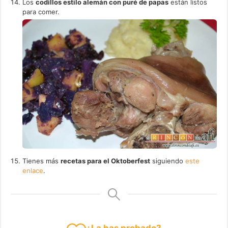
Los
codillos estilo alemán con puré de papas
están listos
para comer.
Tienes más
recetas para el Oktoberfest
siguiendo
este
enlace
.
¿La has probado?