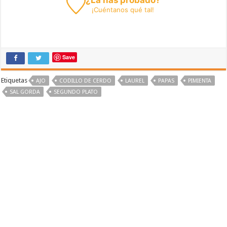
¡
Cuéntanos
qué tal!
Save
Etiquetas
AJO
CODILLO DE CERDO
LAUREL
PAPAS
PIMIENTA
SAL GORDA
SEGUNDO PLATO