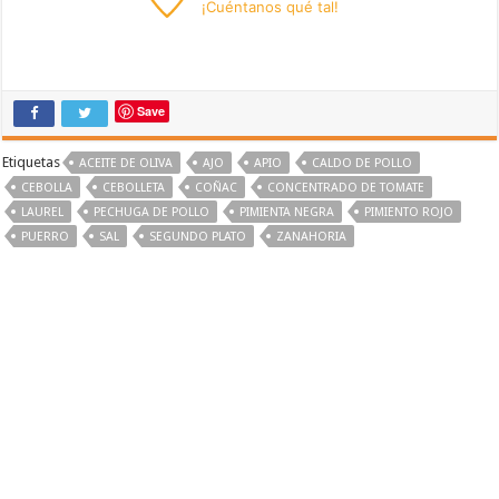
¡
Cuéntanos
qué tal!
Save
Etiquetas
ACEITE DE OLIVA
AJO
APIO
CALDO DE POLLO
CEBOLLA
CEBOLLETA
COÑAC
CONCENTRADO DE TOMATE
LAUREL
PECHUGA DE POLLO
PIMIENTA NEGRA
PIMIENTO ROJO
PUERRO
SAL
SEGUNDO PLATO
ZANAHORIA