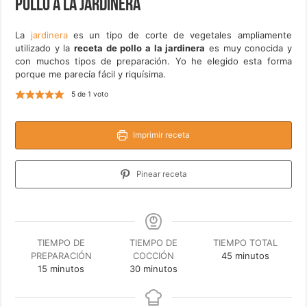
Pollo a la jardinera
La
jardinera
es un tipo de corte de vegetales ampliamente
utilizado y la
receta de pollo a la jardinera
es muy conocida y
con muchos tipos de preparación. Yo he elegido esta forma
porque me parecía fácil y riquísima.
5
de 1 voto
Imprimir receta
Pinear receta
TIEMPO DE
TIEMPO DE
TIEMPO TOTAL
minutos
PREPARACIÓN
COCCIÓN
45
minutos
minutos
minutos
15
minutos
30
minutos