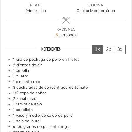
PLATO
COCINA
Primer plato
Cocina Mediterránea
RACIONES
5
personas
1x
2x
3x
INGREDIENTES
1
kilo de
pechuga de pollo
en filetes
2
dientes de
ajo
1
cebolla
1
puerro
1
pimiento rojo
3
cucharadas de
concentrado de tomate
1/2
copa de
coñac
2
zanahorias
1
ramita de
apio
1
cebolleta
1
vaso y medio de
caldo de pollo
1
hoja de
laurel
unos
granos de
pimienta negra
aceite de oliva