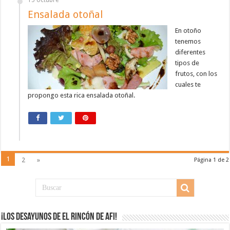
15 octubre
Ensalada otoñal
En otoño
tenemos
diferentes
tipos de
frutos, con los
cuales te
propongo esta rica ensalada otoñal.
1
2
»
Página 1 de 2
¡Los desayunos de El Rincón de Afi!