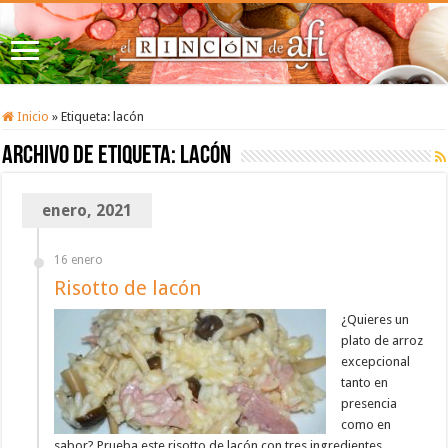
Inicio
»
Etiqueta:
lacón
Archivo de etiqueta:
lacón
enero, 2021
16 enero
Risotto de lacón
¿Quieres un
plato de arroz
excepcional
tanto en
presencia
como en
sabor? Prueba este risotto de lacón con tres ingredientes