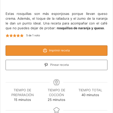
Estas rosquillas son más esponjosas porque llevan queso
crema. Además, el toque de la ralladura y el zumo de la naranja
le dan un punto ideal. Una receta para acompañar con el café
que no puedes dejar de probar:
rosquillas de naranja y queso
.
5
de 1 voto
Imprimir receta
Pinear receta
TIEMPO DE
TIEMPO DE
TIEMPO TOTAL
minutos
PREPARACIÓN
COCCIÓN
40
minutos
minutos
minutos
15
minutos
25
minutos