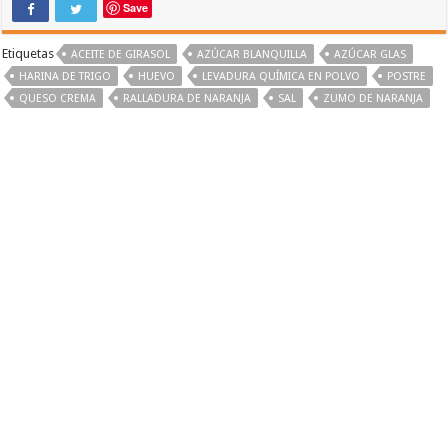
Save
Etiquetas
ACEITE DE GIRASOL
AZÚCAR BLANQUILLA
AZÚCAR GLAS
HARINA DE TRIGO
HUEVO
LEVADURA QUÍMICA EN POLVO
POSTRE
QUESO CREMA
RALLADURA DE NARANJA
SAL
ZUMO DE NARANJA