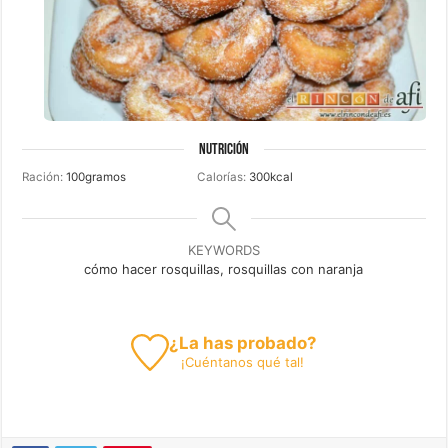
NUTRICIÓN
Ración:
100
gramos
Calorías:
300
kcal
KEYWORDS
cómo hacer rosquillas, rosquillas con naranja
¿La has probado?
¡
Cuéntanos
qué tal!