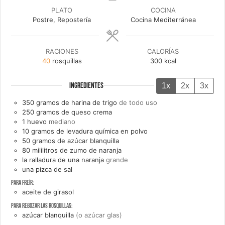
PLATO
COCINA
Postre, Repostería
Cocina Mediterránea
RACIONES
CALORÍAS
40
rosquillas
300
kcal
1x
2x
3x
INGREDIENTES
350
gramos de
harina de trigo
de todo uso
250
gramos de
queso crema
1
huevo
mediano
10
gramos de
levadura química en polvo
50
gramos de
azúcar blanquilla
80
mililitros de
zumo de naranja
la
ralladura de una
naranja
grande
una
pizca de
sal
Para freír:
aceite de girasol
Para rebozar las rosquillas:
azúcar blanquilla
(o azúcar glas)