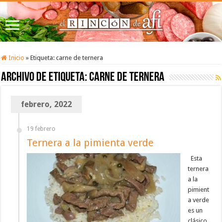
Inicio
»
Etiqueta:
carne de ternera
Archivo de etiqueta:
carne de ternera
febrero, 2022
19 febrero
Ternera a la pimienta verde
Esta
ternera
a la
pimient
a verde
es un
clásico