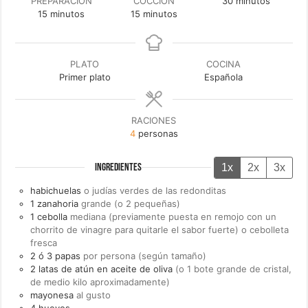
minutos
PREPARACIÓN
COCCIÓN
30
minutos
minutos
minutos
15
minutos
15
minutos
PLATO
COCINA
Primer plato
Española
RACIONES
4
personas
1x
2x
3x
INGREDIENTES
habichuelas
o judías verdes de las redonditas
1
zanahoria
grande (o 2 pequeñas)
1
cebolla
mediana (previamente puesta en remojo con un
chorrito de vinagre para quitarle el sabor fuerte) o cebolleta
fresca
2 ó 3
papas
por persona (según tamaño)
2
latas de
atún en aceite de oliva
(o 1 bote grande de cristal,
de medio kilo aproximadamente)
mayonesa
al gusto
4
huevos