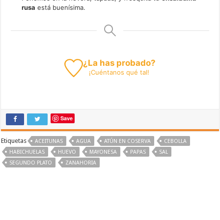
rusa
está buenísima.
¿La has probado?
¡
Cuéntanos
qué tal!
Save
Etiquetas
ACEITUNAS
AGUA
ATÚN EN COSERVA
CEBOLLA
HABICHUELAS
HUEVO
MAYONESA
PAPAS
SAL
SEGUNDO PLATO
ZANAHORIA