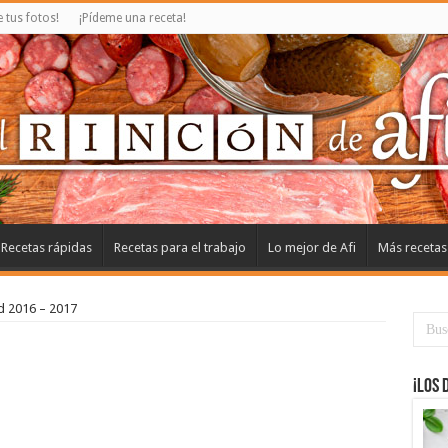
tus fotos!
¡Pídeme una receta!
Recetas rápidas
Recetas para el trabajo
Lo mejor de Afi
Más recetas
d 2016 – 2017
¡Los 