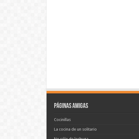
Páginas amigas
Cocinillas
La cocina de un solitario
No sólo de lechuga