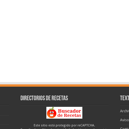
Directorios de recetas
Text
Archi
Aviso
Este sitio está protegido por reCAPTCHA.
Cont