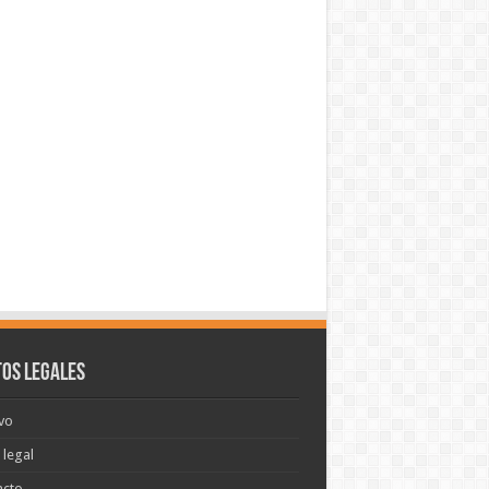
os legales
vo
 legal
acto