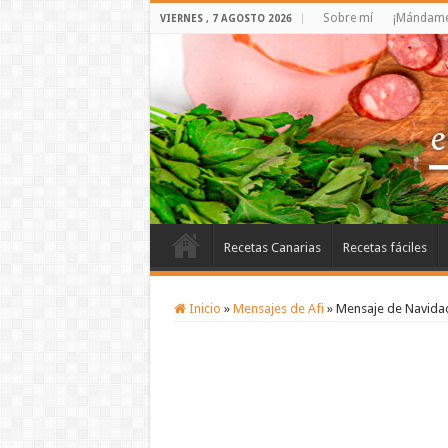
Sobre mí
¡Mándame 
VIERNES , 7 AGOSTO 2026
Recetas Canarias
Recetas fáciles
Inicio
»
Mensajes de Afi
»
Mensaje de Navida