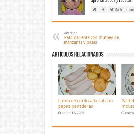
aprendí trucos y recetas.
@elrincond
Anterior
Pato crujiente con chutney de
manzanas y pasas
Artículos relacionados
Lomo de cerdo a la sal con
Pastel
papas panaderas
mouss
enero 15, 2026
enero