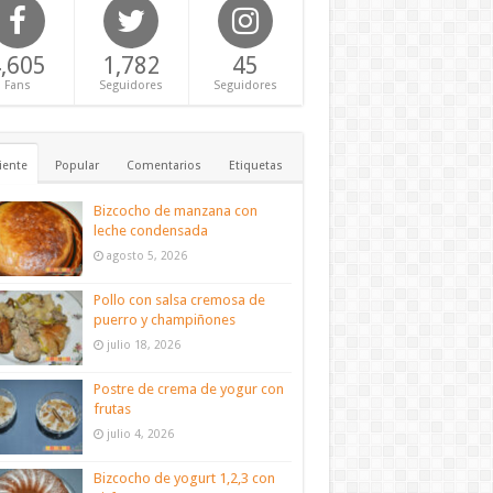
,605
1,782
45
Fans
Seguidores
Seguidores
iente
Popular
Comentarios
Etiquetas
Bizcocho de manzana con
leche condensada
agosto 5, 2026
Pollo con salsa cremosa de
puerro y champiñones
julio 18, 2026
Postre de crema de yogur con
frutas
julio 4, 2026
Bizcocho de yogurt 1,2,3 con