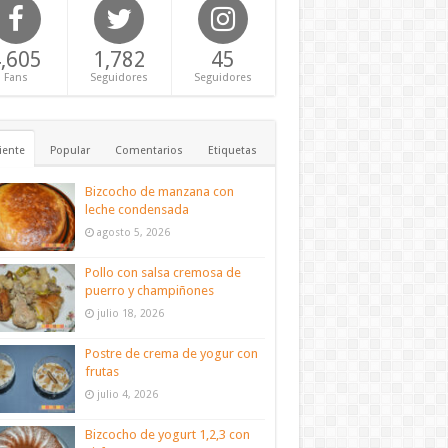
,605
1,782
45
Fans
Seguidores
Seguidores
iente
Popular
Comentarios
Etiquetas
Bizcocho de manzana con
leche condensada
agosto 5, 2026
Pollo con salsa cremosa de
puerro y champiñones
julio 18, 2026
Postre de crema de yogur con
frutas
julio 4, 2026
Bizcocho de yogurt 1,2,3 con