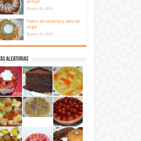
airfryer
junio 20, 2026
Palitos de verduras y salsa de
yogur
junio 10, 2026
as aleatorias