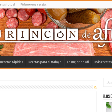
tus fotos!
¡Pídeme una receta!
Recetas rápidas
Recetas para el trabajo
Lo mejor de Afi
Más recetas
¡Los 