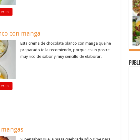
terest
nco con manga
Esta crema de chocolate blanco con manga que he
preparado te la recomiendo, porque es un postre
muy rico de sabor y muy sencillo de elaborar.
Publi
terest
y mangas
Si pensabas que la masa quebrada sólo sirve para