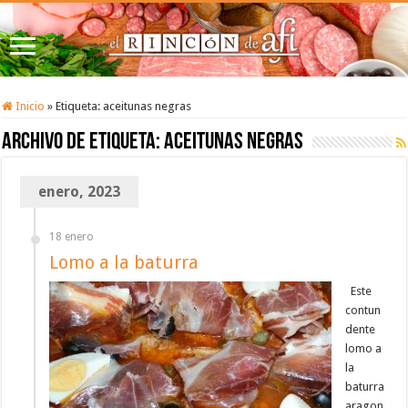
Inicio
»
Etiqueta:
aceitunas negras
Archivo de etiqueta:
aceitunas negras
enero, 2023
18 enero
Lomo a la baturra
Este
contun
dente
lomo a
la
baturra
aragon