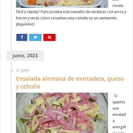
receta
fácil y rápida? Pues prueba este revuelto de verduras con arroz y
bacon y verás cómo resuelves una comida en un santiamén.
¡Riquísimo!
junio, 2023
21 junio
Ensalada alemana de mortadela, queso
y cebolla
Si
quieres
una
ensalad
a
energét