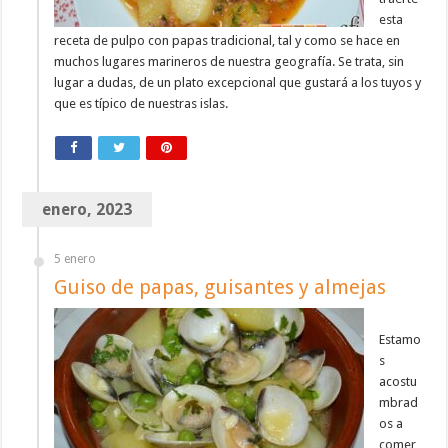
esta
receta de pulpo con papas tradicional, tal y como se hace en
muchos lugares marineros de nuestra geografía. Se trata, sin
lugar a dudas, de un plato excepcional que gustará a los tuyos y
que es típico de nuestras islas.
enero, 2023
5 enero
Guiso de papas, guisantes y almejas
Estamo
s
acostu
mbrad
os a
comer