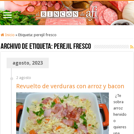
Inicio
»
Etiqueta:
perejil fresco
Archivo de etiqueta:
perejil fresco
agosto, 2023
2 agosto
Revuelto de verduras con arroz y bacon
¿Te
sobra
arroz
hervido
o
quieres
una