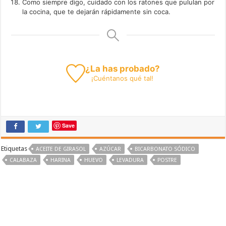
Como siempre digo, cuidado con los ratones que pululan por
la cocina, que te dejarán rápidamente sin coca.
¿La has probado?
¡
Cuéntanos
qué tal!
Save
Etiquetas
ACEITE DE GIRASOL
AZÚCAR
BICARBONATO SÓDICO
CALABAZA
HARINA
HUEVO
LEVADURA
POSTRE