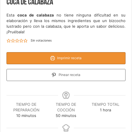
Coca de calabaza
Esta
coca de calabaza
no tiene ninguna dificultad en su
elaboración y lleva los mismos ingredientes que un bizcocho
lustrado pero con la calabaza, que le aporta un sabor delicioso.
¡Pruébala!
Sin votaciones
Imprimir receta
Pinear receta
TIEMPO DE
TIEMPO DE
TIEMPO TOTAL
hora
PREPARACIÓN
COCCIÓN
1
hora
minutos
minutos
10
minutos
50
minutos