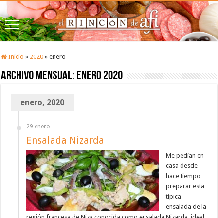
Inicio
»
2020
»
enero
Archivo mensual:
enero 2020
enero, 2020
29 enero
Ensalada Nizarda
Me pedían en
casa desde
hace tiempo
preparar esta
típica
ensalada de la
región francesa de Niza conocida como ensalada Nizarda, ideal