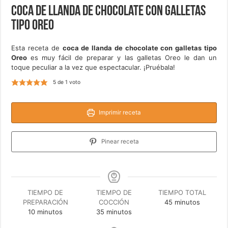
Coca de llanda de chocolate con galletas
tipo Oreo
Esta receta de
coca de llanda de chocolate con galletas tipo
Oreo
es muy fácil de preparar y las galletas Oreo le dan un
toque peculiar a la vez que espectacular. ¡Pruébala!
5
de 1 voto
Imprimir receta
Pinear receta
TIEMPO DE
TIEMPO DE
TIEMPO TOTAL
minutos
PREPARACIÓN
COCCIÓN
45
minutos
minutos
minutos
10
minutos
35
minutos