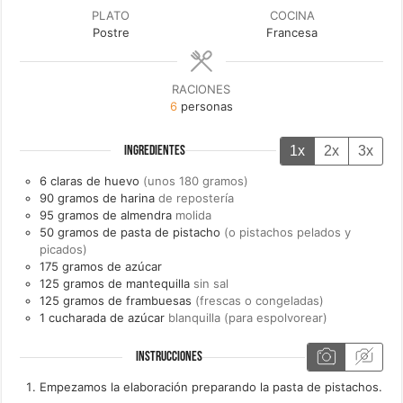
PLATO
COCINA
Postre
Francesa
RACIONES
6
personas
1x
2x
3x
INGREDIENTES
6
claras de
huevo
(unos 180 gramos)
90
gramos de
harina
de repostería
95
gramos de
almendra
molida
50
gramos de
pasta de pistacho
(o pistachos pelados y
picados)
175
gramos de
azúcar
125
gramos de
mantequilla
sin sal
125
gramos de
frambuesas
(frescas o congeladas)
1
cucharada de
azúcar
blanquilla (para espolvorear)
INSTRUCCIONES
Empezamos la elaboración preparando la pasta de pistachos.