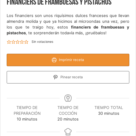
Financiers de frambuesas y pistachos
Los financiers son unos riquísimos dulces franceses que llevan
almendra molida y que ya hicimos al microondas una vez, pero
los que te traigo hoy, estos
financiers de frambuesas y
pistachos
, te sorprenderán todavía más, ¡pruébalos!
Sin votaciones
Imprimir receta
Pinear receta
TIEMPO DE
TIEMPO DE
TIEMPO TOTAL
minutos
PREPARACIÓN
COCCIÓN
30
minutos
minutos
minutos
10
minutos
20
minutos