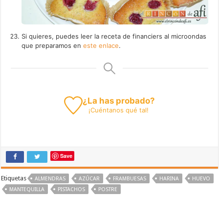
Si quieres, puedes leer la receta de financiers al microondas
que preparamos en
este enlace
.
¿La has probado?
¡
Cuéntanos
qué tal!
Save
Etiquetas
ALMENDRAS
AZÚCAR
FRAMBUESAS
HARINA
HUEVO
MANTEQUILLA
PISTACHOS
POSTRE