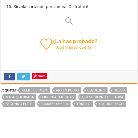
Sírvela cortando porciones. ¡Disfrútala!
¿La has probado?
¡
Cuéntanos
qué tal!
Save
Etiquetas
ACEITE DE OLIVA
AJO EN POLVO
CEBOLLINO
HUEVO
MASA QUEBRADA
PIMIENTAS MOLIDAS
QUESO TIERNO DE CABRA
SEGUNDO PLATO
TOMATES CHERRY
TOMILLO
YOGUR GRIEGO