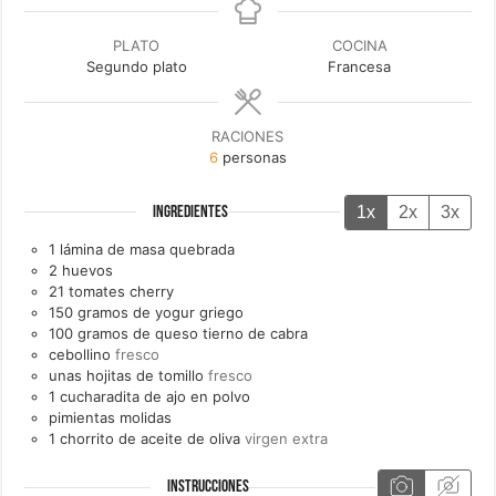
PLATO
COCINA
Segundo plato
Francesa
RACIONES
6
personas
1x
2x
3x
INGREDIENTES
1
lámina de
masa quebrada
2
huevos
21
tomates cherry
150
gramos de
yogur griego
100
gramos de
queso tierno de cabra
cebollino
fresco
unas
hojitas de
tomillo
fresco
1
cucharadita de
ajo en polvo
pimientas molidas
1
chorrito de
aceite de oliva
virgen extra
INSTRUCCIONES