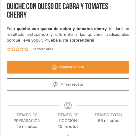
Quiche con queso de cabra y tomates
cherry
Esta
quiche con queso de cabra y tomates cherry
te dará un
resultado estupendo y diferente a las quiches tradicionales
porque lleva yogur. Pruébala, ¡te sorprenderá!
Sin votaciones
Imprimir receta
Pinear receta
TIEMPO DE
TIEMPO DE
TIEMPO TOTAL
minutos
PREPARACIÓN
COCCIÓN
55
minutos
minutos
minutos
15
minutos
40
minutos