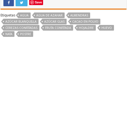
Save
Etiquetas
AGUA
AGUA DE AZAHAR
ALMENDRAS
AZÚCAR BLANQUILLA
AZÚCAR GLAS
CACAO EN POLVO
CEREZAS CONFITADAS
FRUTA CONFITADA
HOJALDRE
HUEVO
NATA
POSTRE