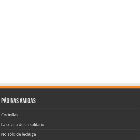
Páginas amigas
Cocinillas
La cocina de un solitario
No sólo de lechuga