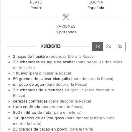
PLATO
COCINA
Postre
Española
RACIONES
8
personas
1x
2x
3x
INGREDIENTES
2
hojas de
hojaldre
redondas (para la Rosca)
2
cucharaditas de
agua de azahar
(para pegar las dos hojas
de hojaldre)
1
huevo
(para pincelar la Rosca)
50
gramos de
azúcar blanquilla
(para decorar la Rosca)
un
poco de
agua
(para decorar la Rosca)
2
cucharadas de
almendras
en granillo (para decorar la
Rosca)
cerezas confitadas
(para decorar la Rosca)
fruta confitada
(para decorar la Rosca)
800
mililitros de
nata
(para el relleno)
160
gramos de
azúcar glass
(para montar la nata y para
montar la trufa)
25
gramos de
cacao en polvo
(para la trufa)