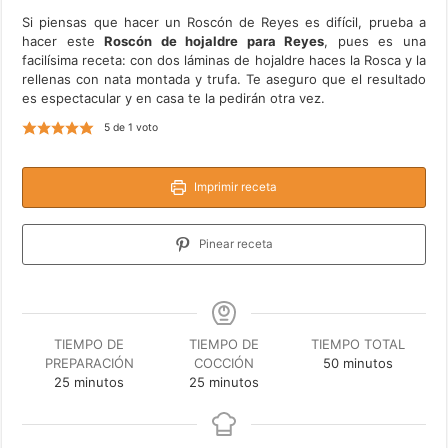
Si piensas que hacer un Roscón de Reyes es difícil, prueba a
hacer este
Roscón de hojaldre para Reyes
, pues es una
facilísima receta: con dos láminas de hojaldre haces la Rosca y la
rellenas con nata montada y trufa. Te aseguro que el resultado
es espectacular y en casa te la pedirán otra vez.
5
de 1 voto
Imprimir receta
Pinear receta
TIEMPO DE
TIEMPO DE
TIEMPO TOTAL
minutos
PREPARACIÓN
COCCIÓN
50
minutos
minutos
minutos
25
minutos
25
minutos