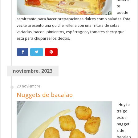
te
puede
servir tanto para hacer preparaciones dulces como saladas. Esta
vez te presento una quiche rellena con una fritura de setas
variadas, bacon, pimientos, espárragos y tomates cherry que
está para chuparse los dedos.
noviembre, 2023
29 noviembre
Nuggets de bacalao
Hoy te
traigo
estos
nugget
s de
bacalao