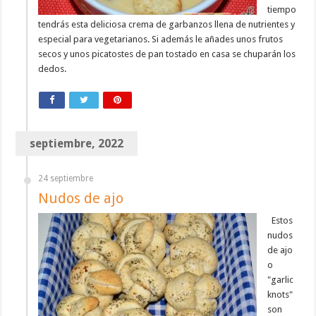
tiempo
tendrás esta deliciosa crema de garbanzos llena de nutrientes y
especial para vegetarianos. Si además le añades unos frutos
secos y unos picatostes de pan tostado en casa se chuparán los
dedos.
septiembre, 2022
24 septiembre
Nudos de ajo
Estos
nudos
de ajo
o
"garlic
knots"
son