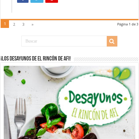
1
2
3
»
Página 1 de 3
¡Los desayunos de El Rincón de Afi!