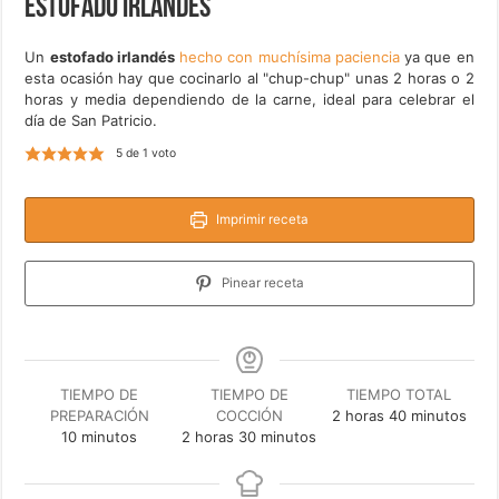
Estofado irlandés
Un
estofado irlandés
hecho con muchísima paciencia
ya que en
esta ocasión hay que cocinarlo al "chup-chup" unas 2 horas o 2
horas y media dependiendo de la carne, ideal para celebrar el
día de San Patricio.
5
de 1 voto
Imprimir receta
Pinear receta
TIEMPO DE
TIEMPO DE
TIEMPO TOTAL
horas
minutos
PREPARACIÓN
COCCIÓN
2
horas
40
minutos
minutos
horas
minutos
10
minutos
2
horas
30
minutos