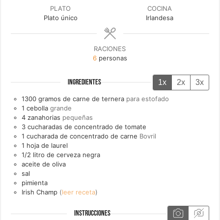
PLATO
COCINA
Plato único
Irlandesa
RACIONES
6
personas
1x
2x
3x
INGREDIENTES
1300
gramos de
carne de ternera
para estofado
1
cebolla
grande
4
zanahorias
pequeñas
3
cucharadas de
concentrado de tomate
1
cucharada de
concentrado de carne
Bovril
1
hoja de
laurel
1/2
litro de
cerveza negra
aceite de oliva
sal
pimienta
Irish Champ
(
leer receta
)
INSTRUCCIONES