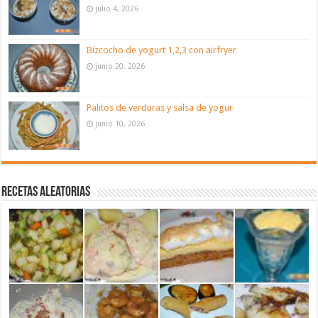
julio 4, 2026
Bizcocho de yogurt 1,2,3 con airfryer
junio 20, 2026
Palitos de verduras y salsa de yogur
junio 10, 2026
Recetas aleatorias