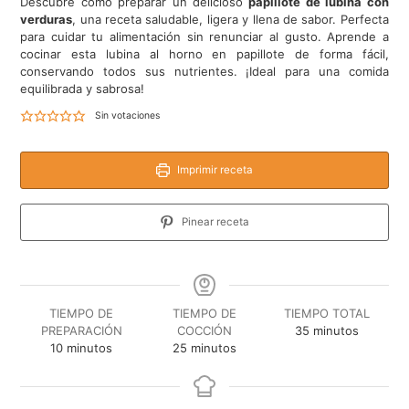
Descubre cómo preparar un delicioso
papillote de lubina con
verduras
, una receta saludable, ligera y llena de sabor. Perfecta
para cuidar tu alimentación sin renunciar al gusto. Aprende a
cocinar esta lubina al horno en papillote de forma fácil,
conservando todos sus nutrientes. ¡Ideal para una comida
equilibrada y sabrosa!
Sin votaciones
Imprimir receta
Pinear receta
TIEMPO DE
TIEMPO DE
TIEMPO TOTAL
minutos
PREPARACIÓN
COCCIÓN
35
minutos
minutos
minutos
10
minutos
25
minutos