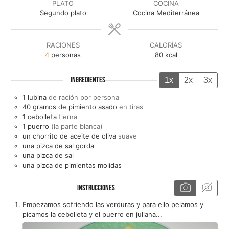
PLATO
COCINA
Segundo plato
Cocina Mediterránea
RACIONES
CALORÍAS
4
personas
80
kcal
1x
2x
3x
INGREDIENTES
1
lubina
de ración por persona
40
gramos de
pimiento asado
en tiras
1
cebolleta
tierna
1
puerro
(la parte blanca)
un
chorrito de
aceite de oliva
suave
una
pizca de
sal gorda
una
pizca de
sal
una
pizca de
pimientas molidas
INSTRUCCIONES
Empezamos sofriendo las verduras y para ello pelamos y
picamos la cebolleta y el puerro en juliana...