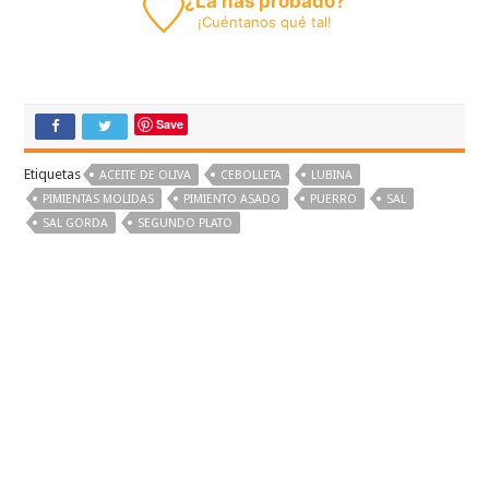
¿La has probado?
¡
Cuéntanos
qué tal!
Save
Etiquetas
ACEITE DE OLIVA
CEBOLLETA
LUBINA
PIMIENTAS MOLIDAS
PIMIENTO ASADO
PUERRO
SAL
SAL GORDA
SEGUNDO PLATO