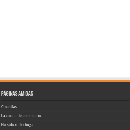
Páginas amigas
Cocinillas
La cocina de un solitario
No sólo de lechuga