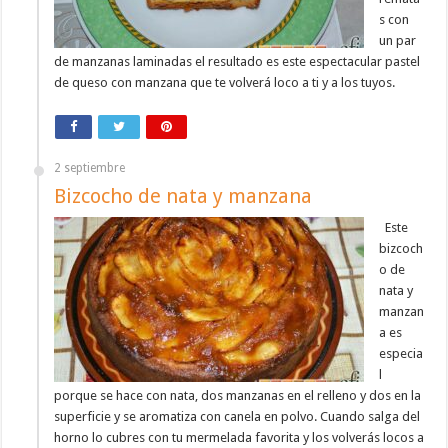
s con
un par
de manzanas laminadas el resultado es este espectacular pastel
de queso con manzana que te volverá loco a ti y a los tuyos.
2 septiembre
Bizcocho de nata y manzana
Este
bizcoch
o de
nata y
manzan
a es
especia
l
porque se hace con nata, dos manzanas en el relleno y dos en la
superficie y se aromatiza con canela en polvo. Cuando salga del
horno lo cubres con tu mermelada favorita y los volverás locos a