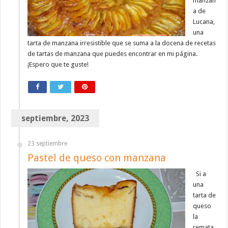
manzan
a de
Lucana,
una
tarta de manzana irresistible que se suma a la docena de recetas
de tartas de manzana que puedes encontrar en mi página.
¡Espero que te guste!
septiembre, 2023
23 septiembre
Pastel de queso con manzana
Si a
una
tarta de
queso
la
remata