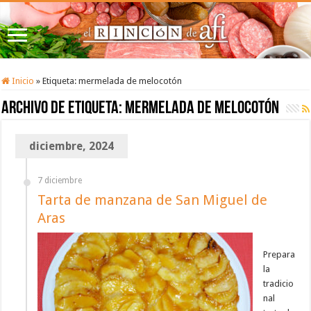
Inicio
»
Etiqueta:
mermelada de melocotón
Archivo de etiqueta:
mermelada de melocotón
diciembre, 2024
7 diciembre
Tarta de manzana de San Miguel de
Aras
Prepara
la
tradicio
nal