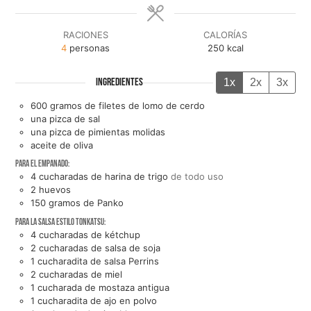
RACIONES
CALORÍAS
4
personas
250
kcal
1x
2x
3x
INGREDIENTES
600
gramos de
filetes de lomo de cerdo
una
pizca de
sal
una
pizca de
pimientas molidas
aceite de oliva
Para el empanado:
4
cucharadas de
harina de trigo
de todo uso
2
huevos
150
gramos de
Panko
Para la salsa estilo Tonkatsu:
4
cucharadas de
kétchup
2
cucharadas de
salsa de soja
1
cucharadita de
salsa Perrins
2
cucharadas de
miel
1
cucharada de
mostaza antigua
1
cucharadita de
ajo en polvo