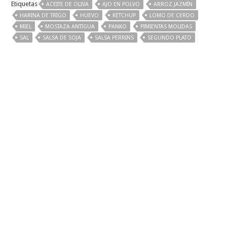
Etiquetas
ACEITE DE OLIVA
AJO EN POLVO
ARROZ JAZMÍN
HARINA DE TRIGO
HUEVO
KETCHUP
LOMO DE CERDO
MIEL
MOSTAZA ANTIGUA
PANKO
PIMIENTAS MOLIDAS
SAL
SALSA DE SOJA
SALSA PERRINS
SEGUNDO PLATO