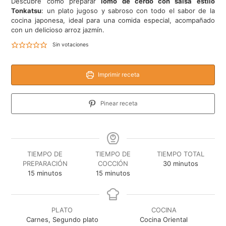
Descubre cómo preparar
lomo de cerdo con salsa estilo
Tonkatsu
: un plato jugoso y sabroso con todo el sabor de la
cocina japonesa, ideal para una comida especial, acompañado
con un delicioso arroz jazmín.
Sin votaciones
Imprimir receta
Pinear receta
TIEMPO DE
TIEMPO DE
TIEMPO TOTAL
minutos
PREPARACIÓN
COCCIÓN
30
minutos
minutos
minutos
15
minutos
15
minutos
PLATO
COCINA
Carnes, Segundo plato
Cocina Oriental