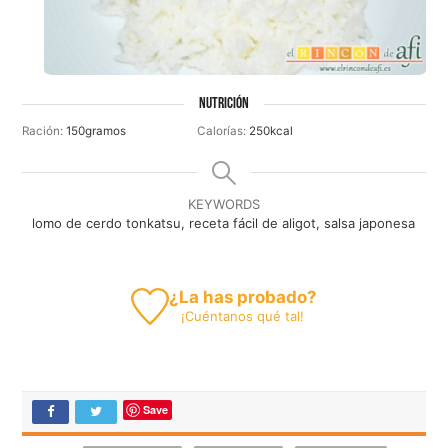
NUTRICIÓN
Ración:
150
gramos
Calorías:
250
kcal
KEYWORDS
lomo de cerdo tonkatsu, receta fácil de aligot, salsa japonesa
¿La has probado?
¡
Cuéntanos
qué tal!
Save