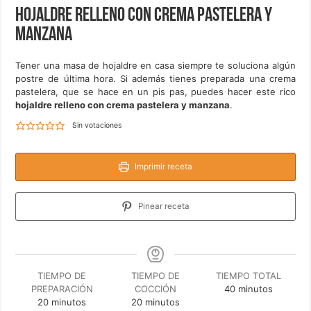
Hojaldre relleno con crema pastelera y
manzana
Tener una masa de hojaldre en casa siempre te soluciona algún
postre de última hora. Si además tienes preparada una crema
pastelera, que se hace en un pis pas, puedes hacer este rico
hojaldre relleno con crema pastelera y manzana
.
Sin votaciones
Imprimir receta
Pinear receta
TIEMPO DE
TIEMPO DE
TIEMPO TOTAL
minutos
PREPARACIÓN
COCCIÓN
40
minutos
minutos
minutos
20
minutos
20
minutos