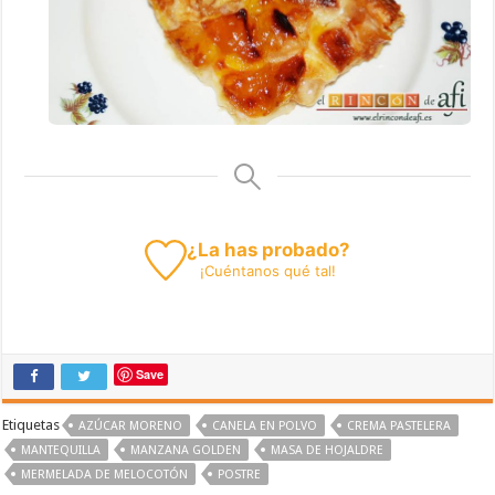
¿La has probado?
¡
Cuéntanos
qué tal!
Save
Etiquetas
AZÚCAR MORENO
CANELA EN POLVO
CREMA PASTELERA
MANTEQUILLA
MANZANA GOLDEN
MASA DE HOJALDRE
MERMELADA DE MELOCOTÓN
POSTRE