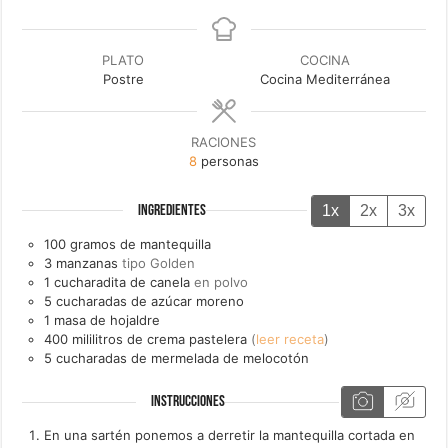
PLATO
COCINA
Postre
Cocina Mediterránea
RACIONES
8
personas
1x
2x
3x
INGREDIENTES
100
gramos de
mantequilla
3
manzanas
tipo Golden
1
cucharadita de
canela
en polvo
5
cucharadas de
azúcar moreno
1
masa de
hojaldre
400
mililitros de
crema pastelera
(
leer receta
)
5
cucharadas de
mermelada de melocotón
INSTRUCCIONES
En una sartén ponemos a derretir la mantequilla cortada en