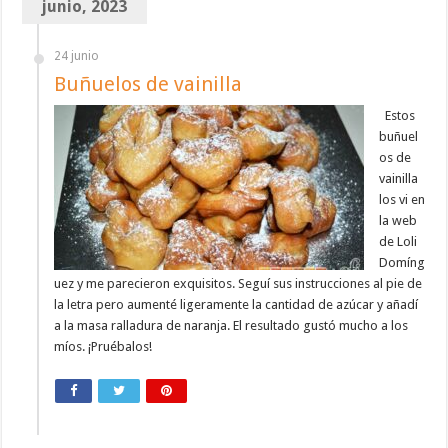
junio, 2023
24 junio
Buñuelos de vainilla
Estos
buñuel
os de
vainilla
los vi en
la web
de Loli
Domíng
uez y me parecieron exquisitos. Seguí sus instrucciones al pie de
la letra pero aumenté ligeramente la cantidad de azúcar y añadí
a la masa ralladura de naranja. El resultado gustó mucho a los
míos. ¡Pruébalos!