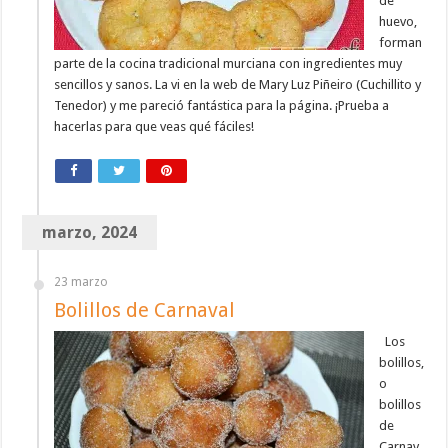
de
huevo,
forman
parte de la cocina tradicional murciana con ingredientes muy
sencillos y sanos. La vi en la web de Mary Luz Piñeiro (Cuchillito y
Tenedor) y me pareció fantástica para la página. ¡Prueba a
hacerlas para que veas qué fáciles!
marzo, 2024
23 marzo
Bolillos de Carnaval
Los
bolillos,
o
bolillos
de
Carnav