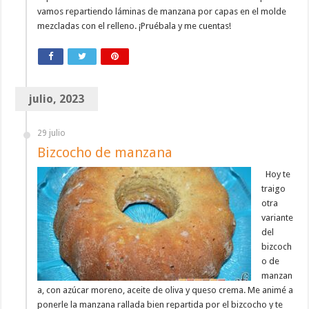
vamos repartiendo láminas de manzana por capas en el molde
mezcladas con el relleno. ¡Pruébala y me cuentas!
julio, 2023
29 julio
Bizcocho de manzana
Hoy te
traigo
otra
variante
del
bizcoch
o de
manzan
a, con azúcar moreno, aceite de oliva y queso crema. Me animé a
ponerle la manzana rallada bien repartida por el bizcocho y te