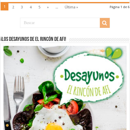
1
2
3
4
5
»
...
Última »
Página 1 de 6
¡Los desayunos de El Rincón de Afi!