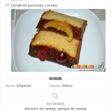
Córtalo en porciones y sírvelo.
NUTRICIÓN
Ración:
100
gramos
Calorías:
350
kcal
KEYWORDS
bizcocho de naranja, queque de naranja