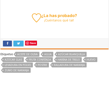
¿La has probado?
¡
Cuéntanos
qué tal!
Save
Etiquetas
ACEITE DE OLIVA
AGUA
AZÚCAR BLANQUILLA
AZÚCAR GLAS
FRUTA CONFITADA
HARINA DE TRIGO
HUEVO
LEVADURA EN POLVO
POSTRE
RALLADURA DE NARANJA
ZUMO DE NARANJA