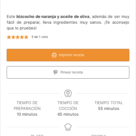
Este
bizcocho de naranja y aceite de oliva
, además de ser muy
fácil de preparar, lleva ingredientes muy sanos. ¡Te aconsejo
que lo pruebes!
5
de 1 voto
Imprimir receta
Pinear receta
TIEMPO DE
TIEMPO DE
TIEMPO TOTAL
minutos
PREPARACIÓN
COCCIÓN
55
minutos
minutos
minutos
10
minutos
45
minutos