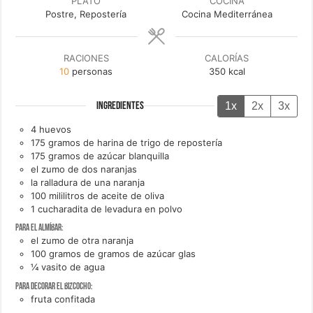
PLATO
COCINA
Postre, Repostería
Cocina Mediterránea
RACIONES
CALORÍAS
10
personas
350
kcal
1x
2x
3x
INGREDIENTES
4
huevos
175
gramos de
harina de trigo de repostería
175
gramos de
azúcar blanquilla
el zumo de dos
naranjas
la ralladura de una
naranja
100
mililitros de
aceite de oliva
1
cucharadita de
levadura en polvo
Para el almíbar:
el zumo de otra
naranja
100
gramos de
gramos de azúcar glas
¼
vasito de
agua
Para decorar el bizcocho:
fruta confitada