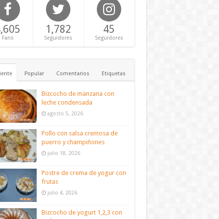
,605
1,782
45
Fans
Seguidores
Seguidores
iente
Popular
Comentarios
Etiquetas
Bizcocho de manzana con
leche condensada
agosto 5, 2026
Pollo con salsa cremosa de
puerro y champiñones
julio 18, 2026
Postre de crema de yogur con
frutas
julio 4, 2026
Bizcocho de yogurt 1,2,3 con