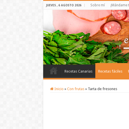
Sobre mí
¡Mándame t
JUEVES , 6 AGOSTO 2026
Recetas Canarias
Recetas fáciles
Inicio
»
Con frutas
»
Tarta de fresones