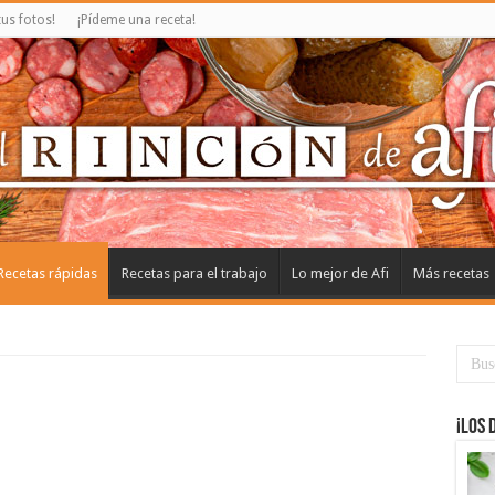
us fotos!
¡Pídeme una receta!
Recetas rápidas
Recetas para el trabajo
Lo mejor de Afi
Más recetas
¡Los 