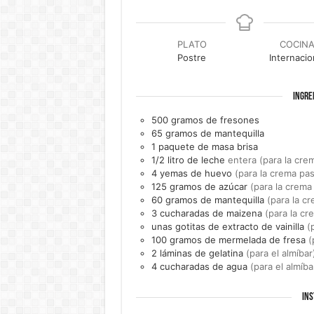
PLATO
COCIN
Postre
Internacio
INGRE
500
gramos de
fresones
65
gramos de
mantequilla
1
paquete de
masa brisa
1/2
litro de
leche
entera (para la cre
4
yemas de
huevo
(para la crema pas
125
gramos de
azúcar
(para la crema
60
gramos de
mantequilla
(para la c
3
cucharadas de
maizena
(para la cr
unas
gotitas de
extracto de vainilla
(
100
gramos de
mermelada de fresa
(
2
láminas de
gelatina
(para el almíbar
4
cucharadas de
agua
(para el almíba
INS