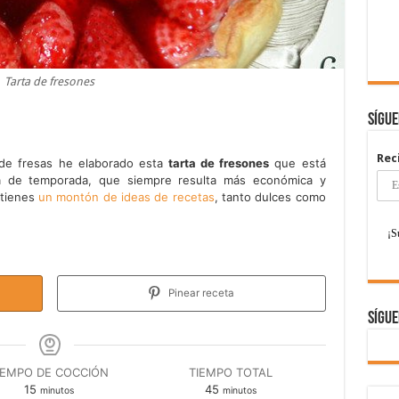
Tarta de fresones
Sígu
Rec
e fresas he elaborado esta
tarta de fresones
que está
ta de temporada, que siempre resulta más económica y
 tienes
un montón de ideas de recetas
, tanto dulces como
Pinear receta
Sígue
IEMPO DE COCCIÓN
TIEMPO TOTAL
minutos
minutos
15
45
minutos
minutos