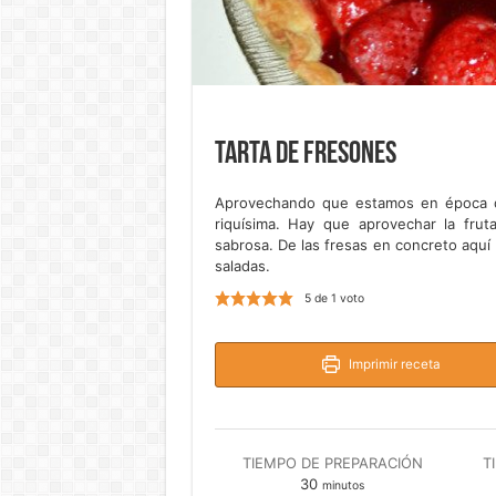
Tarta de fresones
Aprovechando que estamos en época d
riquísima. Hay que aprovechar la fru
sabrosa. De las fresas en concreto aquí
saladas.
5
de 1 voto
Imprimir receta
TIEMPO DE PREPARACIÓN
T
minutos
30
minutos