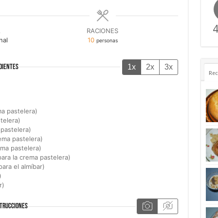
4
A
RACIONES
nal
10
personas
1x
2x
3x
DIENTES
Rec
ma pastelera)
telera)
 pastelera)
rema pastelera)
ema pastelera)
para la crema pastelera)
para el almíbar)
)
r)
TRUCCIONES