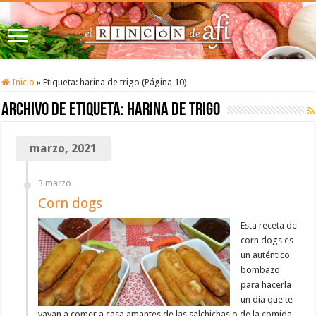
Inicio
»
Etiqueta:
harina de trigo
(Página 10)
Archivo de etiqueta:
harina de trigo
marzo, 2021
3 marzo
Corn dogs
Esta receta de
corn dogs es
un auténtico
bombazo
para hacerla
un día que te
vayan a comer a casa amantes de las salchichas o de la comida