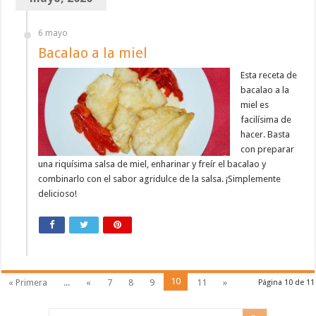
6 mayo
Bacalao a la miel
Esta receta de
bacalao a la
miel es
facilísima de
hacer. Basta
con preparar
una riquísima salsa de miel, enharinar y freír el bacalao y
combinarlo con el sabor agridulce de la salsa. ¡Simplemente
delicioso!
10
« Primera
...
«
7
8
9
11
»
Página 10 de 11