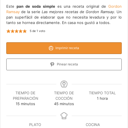
Este
pan de soda simple
es una receta original de
Gordon
Ramsay
de la serie
Las mejores recetas de Gordon Ramsay
. Un
pan superfácil de elaborar que no necesita levadura y por lo
tanto se hornea directamente. En casa nos gustó a todos.
5
de 1 voto
Imprimir receta
Pinear receta
TIEMPO DE
TIEMPO DE
TIEMPO TOTAL
hora
PREPARACIÓN
COCCIÓN
1
hora
minutos
minutos
15
minutos
45
minutos
PLATO
COCINA