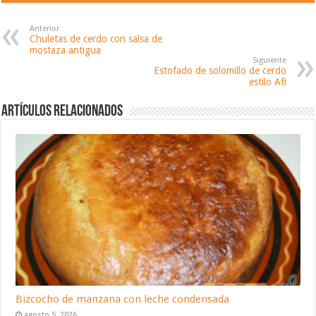
Anterior
Chuletas de cerdo con salsa de
mostaza antigua
Siguiente
Estofado de solomillo de cerdo
estilo Afi
Artículos relacionados
Bizcocho de manzana con leche condensada
agosto 5, 2026