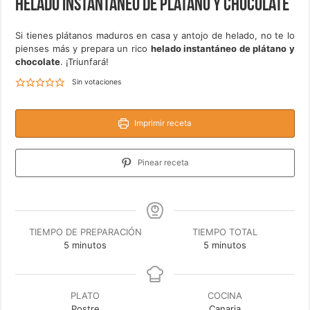
Helado instantáneo de plátano y chocolate
Si tienes plátanos maduros en casa y antojo de helado, no te lo
pienses más y prepara un rico
helado instantáneo de plátano y
chocolate
. ¡Triunfará!
Sin votaciones
Imprimir receta
Pinear receta
TIEMPO DE PREPARACIÓN
TIEMPO TOTAL
minutos
minutos
5
minutos
5
minutos
PLATO
COCINA
Postre
Canaria