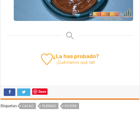
¿La has probado?
¡
Cuéntanos
qué tal!
Save
Etiquetas
CACAO
PLÁTANO
POSTRE