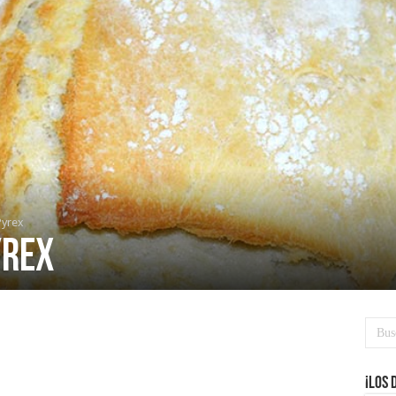
Pyrex
yrex
¡Los 