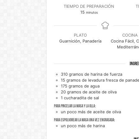
TIEMPO DE PREPARACIÓN
T
minutos
15
minutos
PLATO
COCINA
Guarnición, Panadería
Cocina Fácil, 
Mediterrán
INGRE
310
gramos de
harina de fuerza
15
gramos de
levadura fresca de panade
175
gramos de
agua
20
gramos de
aceite de oliva
1
cucharadita de
sal
Para pincelar la masa y la olla:
un
poco más de
aceite de oliva
Para espolvorear la masa una vez engrasada:
un
poco más de
harina