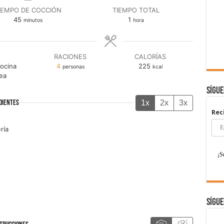
IEMPO DE COCCIÓN
TIEMPO TOTAL
minutos
hora
45
1
minutos
hora
RACIONES
CALORÍAS
Cocina
4
225
personas
kcal
ea
Sígu
1x
2x
3x
DIENTES
Rec
ría
Sígue