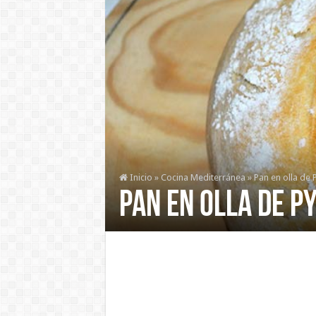
Inicio
»
Cocina Mediterránea
»
Pan en olla de 
Pan en olla de P