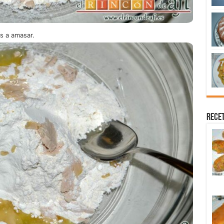
s a amasar.
Recet