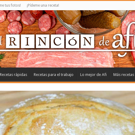
e tus fotos!
¡Pídeme una receta!
Recetas rápidas
Recetas para el trabajo
Lo mejor de Afi
Más recetas