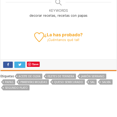
KEYWORDS
decorar recetas, recetas con papas
¿La has probado?
¡
Cuéntanos
qué tal!
Save
Etiquetas
ACEITE DE OLIVA
FILETES DE TERNERA
JAMÓN SERRANO
PAPAS
PIMIENTAS MOLIDAS
QUESO SEMICURADO
SAL
SALVIA
SEGUNDO PLATO