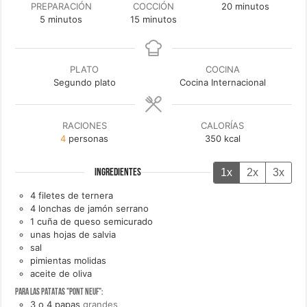
minutos
PREPARACIÓN
COCCIÓN
20
minutos
minutos
minutos
5
minutos
15
minutos
PLATO
COCINA
Segundo plato
Cocina Internacional
RACIONES
CALORÍAS
4
personas
350
kcal
1x
2x
3x
INGREDIENTES
4
filetes de ternera
4
lonchas de
jamón serrano
1
cuña de
queso semicurado
unas
hojas de
salvia
sal
pimientas molidas
aceite de oliva
Para las patatas "Pont Neuf":
3 o 4
papas
grandes