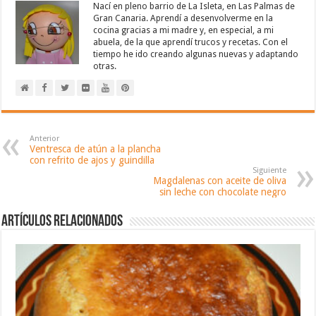
Nací en pleno barrio de La Isleta, en Las Palmas de
Gran Canaria. Aprendí a desenvolverme en la
cocina gracias a mi madre y, en especial, a mi
abuela, de la que aprendí trucos y recetas. Con el
tiempo he ido creando algunas nuevas y adaptando
otras.
Anterior
Ventresca de atún a la plancha
con refrito de ajos y guindilla
Siguiente
Magdalenas con aceite de oliva
sin leche con chocolate negro
Artículos relacionados