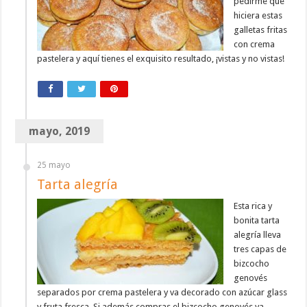
pedirme que
hiciera estas
galletas fritas
con crema
pastelera y aquí tienes el exquisito resultado, ¡vistas y no vistas!
mayo, 2019
25 mayo
Tarta alegría
Esta rica y
bonita tarta
alegría lleva
tres capas de
bizcocho
genovés
separados por crema pastelera y va decorado con azúcar glass
y fruta fresca. Si además compras el bizcocho genovés ya