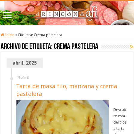
Inicio
»
Etiqueta:
Crema pastelera
Archivo de etiqueta:
Crema pastelera
abril, 2025
19 abril
Tarta de masa filo, manzana y crema
pastelera
Descub
re esta
delicios
a tarta