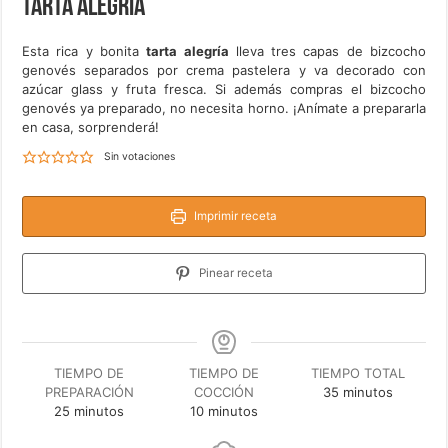
Tarta alegría
Esta rica y bonita
tarta alegría
lleva tres capas de bizcocho
genovés separados por crema pastelera y va decorado con
azúcar glass y fruta fresca. Si además compras el bizcocho
genovés ya preparado, no necesita horno. ¡Anímate a prepararla
en casa, sorprenderá!
Sin votaciones
Imprimir receta
Pinear receta
TIEMPO DE
TIEMPO DE
TIEMPO TOTAL
minutos
PREPARACIÓN
COCCIÓN
35
minutos
minutos
minutos
25
minutos
10
minutos