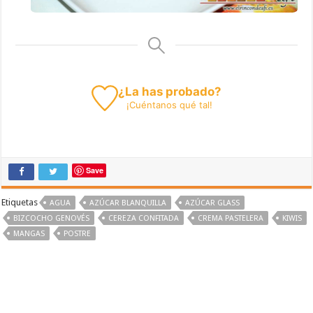
¿La has probado?
¡
Cuéntanos
qué tal!
Save
Etiquetas
AGUA
AZÚCAR BLANQUILLA
AZÚCAR GLASS
BIZCOCHO GENOVÉS
CEREZA CONFITADA
CREMA PASTELERA
KIWIS
MANGAS
POSTRE