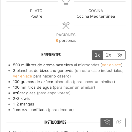
PLATO
COCINA
Postre
Cocina Mediterránea
RACIONES
8
personas
1x
2x
3x
INGREDIENTES
500
mililitros de
crema pastelera
al microondas (
ver enlace
)
3
planchas de
bizcocho genovés
(en este caso industriales;
ver enlace
para hacerlo casero)
100
gramos de
azúcar
blanquilla (para hacer un almíbar)
100
mililitros de
agua
(para hacer un almíbar)
azúcar glass
(para espolvorear)
2-3
kiwis
1-2
mangas
1
cereza confitada
(para decorar)
INSTRUCCIONES