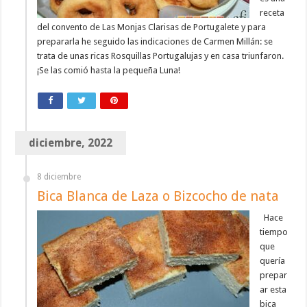
receta
del convento de Las Monjas Clarisas de Portugalete y para
prepararla he seguido las indicaciones de Carmen Millán: se
trata de unas ricas Rosquillas Portugalujas y en casa triunfaron.
¡Se las comió hasta la pequeña Luna!
diciembre, 2022
8 diciembre
Bica Blanca de Laza o Bizcocho de nata
Hace
tiempo
que
quería
prepar
ar esta
bica