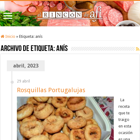
Inicio
»
Etiqueta:
anís
Archivo de etiqueta:
anís
abril, 2023
29 abril
Rosquillas Portugalujas
La
receta
que te
traigo
en esta
ocasión
es una