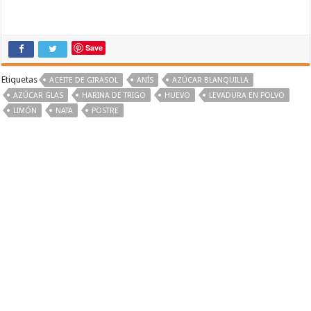
Save
Etiquetas
ACEITE DE GIRASOL
ANÍS
AZÚCAR BLANQUILLA
AZÚCAR GLAS
HARINA DE TRIGO
HUEVO
LEVADURA EN POLVO
LIMÓN
NATA
POSTRE