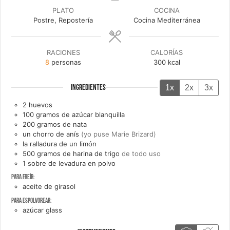
PLATO
COCINA
Postre, Repostería
Cocina Mediterránea
RACIONES
CALORÍAS
8
personas
300
kcal
1x
2x
3x
INGREDIENTES
2
huevos
100
gramos de
azúcar blanquilla
200
gramos de
nata
un
chorro de
anís
(yo puse Marie Brizard)
la
ralladura de un
limón
500
gramos de
harina de trigo
de todo uso
1
sobre de
levadura en polvo
Para freír:
aceite de girasol
Para espolvorear:
azúcar glass