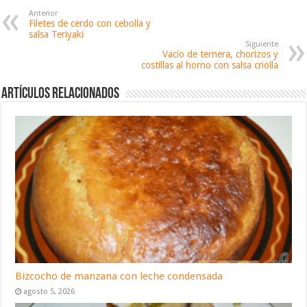
Anterior
Filetes de cerdo con cebolla y
salsa Teriyaki
Siguiente
Vacío de ternera, chorizos y
costillas al horno con salsa criolla
Artículos relacionados
Bizcocho de manzana con leche condensada
agosto 5, 2026