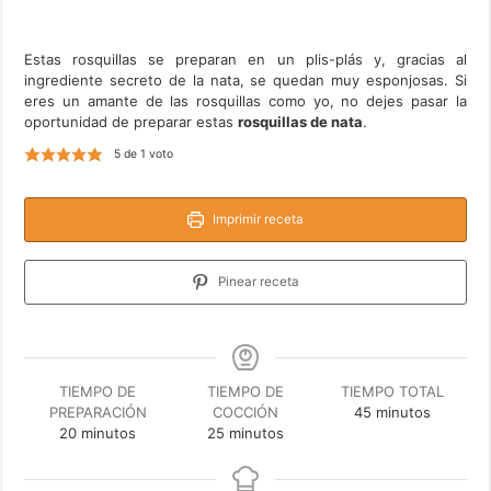
Estas rosquillas se preparan en un plis-plás y, gracias al
ingrediente secreto de la nata, se quedan muy esponjosas. Si
eres un amante de las rosquillas como yo, no dejes pasar la
oportunidad de preparar estas
rosquillas de nata
.
5
de 1 voto
Imprimir receta
Pinear receta
TIEMPO DE
TIEMPO DE
TIEMPO TOTAL
minutos
PREPARACIÓN
COCCIÓN
45
minutos
minutos
minutos
20
minutos
25
minutos