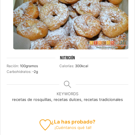
NUTRICIÓN
Ración:
100
gramos
Calorías:
300
kcal
Carbohidratos:
-2
g
KEYWORDS
recetas de rosquillas, recetas dulces, recetas tradicionales
¿La has probado?
¡
Cuéntanos
qué tal!